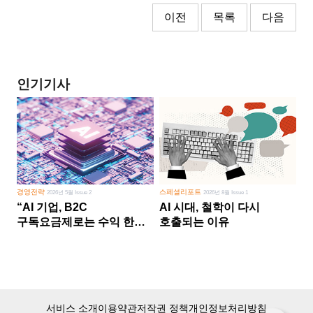
이전
목록
다음
인기기사
경영전략
스페셜리포트
2026년 5월 Issue 2
2026년 8월 Issue 1
“AI 기업, B2C
AI 시대, 철학이 다시
구독요금제로는 수익 한계
호출되는 이유
다른 사업 없이 AI 성장에만
의존 땐 위기”
서비스 소개
이용약관
저작권 정책
개인정보처리방침