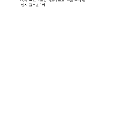
5
국내 AI 스타트업 비드래프트, 구글 주최 챌
린지 글로벌 1위