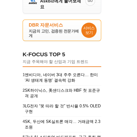
Askbiz에게 물어보세
GO
요
DBR 자문서비스
서비스
지금의 고민, 검증된 전문가에
보기
게
K-FOCUS TOP 5
지금 주목해야 할 산업과 기업 트렌드
1
엔비디아, 네이버 3대 주주 오른다… 한미
‘AI 생태계 동맹’ 결속력 강화
2
SK하이닉스, 美샌디스크와 HBF 첫 표준규
격 공개
3
LG전자 “못 따라 할 것” 반사율 0.5% OLED
구현
4
SK, 두산에 SK실트론 매각… 거래금액 2.3
조원