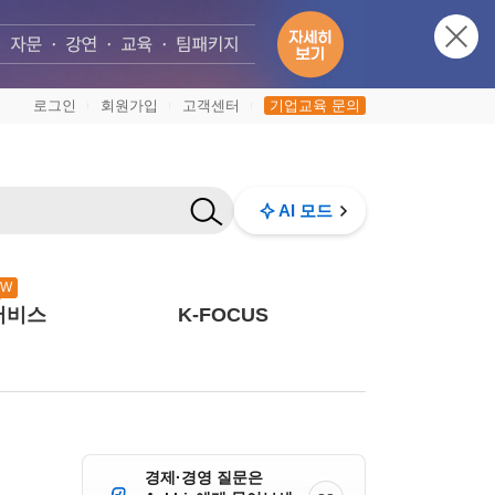
로그인
회원가입
고객센터
기업교육 문의
|
|
|
AI 모드
EW
서비스
K-FOCUS
경제·경영 질문은