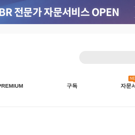
N
PREMIUM
구독
자문