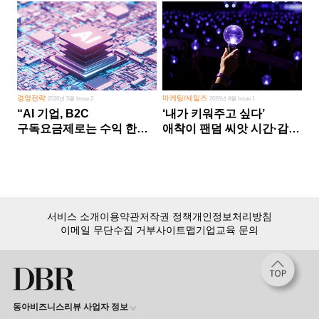
경영전략
마케팅/세일즈
2026년 5월 Issue 2
2026년 8월 Issue 1
“AI 기업, B2C
‘내가 키워주고 싶다’
구독요금제로는 수익 한계
애착이 팬덤 씨앗 시간·감정
다른 사업 없이 AI 성장에만
쏟다 보면 ‘정체성
의존 땐 위기”
공동체’로
서비스 소개
이용약관
저작권 정책
개인정보처리방침
이메일 무단수집 거부
사이트맵
기업교육 문의
동아비즈니스리뷰 사업자 정보