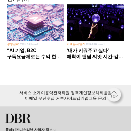
경영전략
마케팅/세일즈
2026년 5월 Issue 2
2026년 8월 Issue 1
“AI 기업, B2C
‘내가 키워주고 싶다’
구독요금제로는 수익 한계
애착이 팬덤 씨앗 시간·감정
다른 사업 없이 AI 성장에만
쏟다 보면 ‘정체성
의존 땐 위기”
공동체’로
서비스 소개
이용약관
저작권 정책
개인정보처리방침
이메일 무단수집 거부
사이트맵
기업교육 문의
동아비즈니스리뷰 사업자 정보