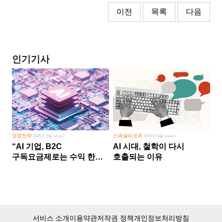
이전
목록
다음
인기기사
경영전략
스페셜리포트
2026년 5월 Issue 2
2026년 8월 Issue 1
“AI 기업, B2C
AI 시대, 철학이 다시
구독요금제로는 수익 한계
호출되는 이유
다른 사업 없이 AI 성장에만
의존 땐 위기”
서비스 소개
이용약관
저작권 정책
개인정보처리방침