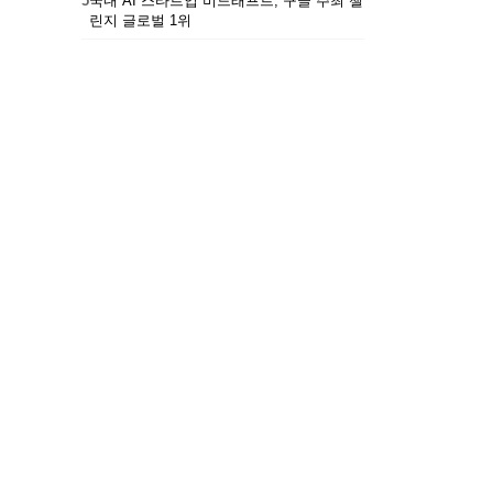
5
국내 AI 스타트업 비드래프트, 구글 주최 챌
린지 글로벌 1위