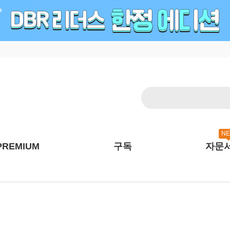
N
PREMIUM
구독
자문