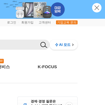
로그인
회원가입
고객센터
기업교육 문의
|
|
|
AI 모드
EW
서비스
K-FOCUS
경제·경영 질문은