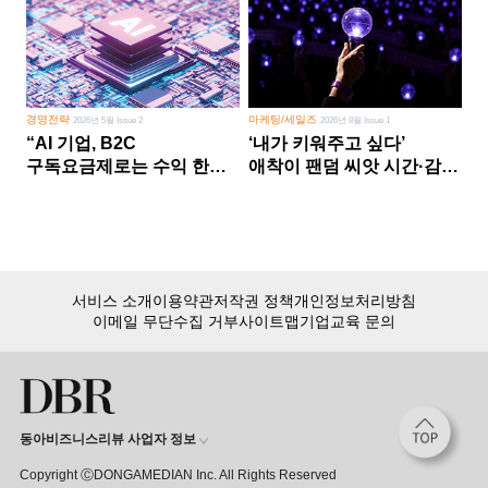
경영전략
마케팅/세일즈
2026년 5월 Issue 2
2026년 8월 Issue 1
“AI 기업, B2C
‘내가 키워주고 싶다’
구독요금제로는 수익 한계
애착이 팬덤 씨앗 시간·감정
다른 사업 없이 AI 성장에만
쏟다 보면 ‘정체성
의존 땐 위기”
공동체’로
서비스 소개
이용약관
저작권 정책
개인정보처리방침
이메일 무단수집 거부
사이트맵
기업교육 문의
동아비즈니스리뷰 사업자 정보
Copyright ⒸDONGAMEDIAN Inc. All Rights Reserved