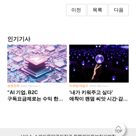
이전
목록
다음
인기기사
경영전략
마케팅/세일즈
2026년 5월 Issue 2
2026년 8월 Issue 1
“AI 기업, B2C
‘내가 키워주고 싶다’
구독요금제로는 수익 한계
애착이 팬덤 씨앗 시간·감정
다른 사업 없이 AI 성장에만
쏟다 보면 ‘정체성
의존 땐 위기”
공동체’로