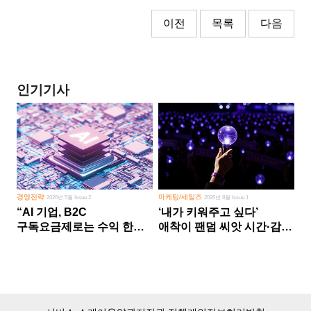
이전
목록
다음
인기기사
경영전략
마케팅/세일즈
2026년 5월 Issue 2
2026년 8월 Issue 1
“AI 기업, B2C
‘내가 키워주고 싶다’
구독요금제로는 수익 한계
애착이 팬덤 씨앗 시간·감정
다른 사업 없이 AI 성장에만
쏟다 보면 ‘정체성
의존 땐 위기”
공동체’로