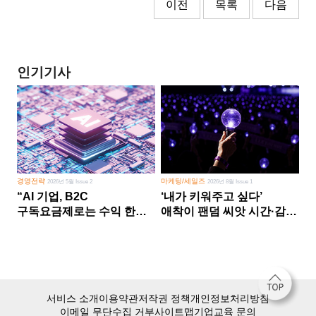
이전
목록
다음
인기기사
경영전략
마케팅/세일즈
2026년 5월 Issue 2
2026년 8월 Issue 1
“AI 기업, B2C
‘내가 키워주고 싶다’
구독요금제로는 수익 한계
애착이 팬덤 씨앗 시간·감정
다른 사업 없이 AI 성장에만
쏟다 보면 ‘정체성
의존 땐 위기”
공동체’로
서비스 소개
이용약관
저작권 정책
개인정보처리방침
이메일 무단수집 거부
사이트맵
기업교육 문의