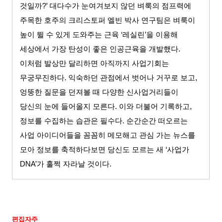
것일까
?’
대다수가 눈여겨보지 않던 벼룩의 점프력에
주목한 호주의 크리스토퍼 엘빈 박사 연구팀은 벼룩이
높이 뛸 수 있게 도와주는 근육
‘
레실린
’
을 이용해
세상에서 가장 탄성이 좋은 인공근육을 개발했다
.
이처럼 발상만 달리하면 아직까지 사업기회는
무궁무진하다
.
익숙하던 관점에서 벗어나 거꾸로 보고
,
엉뚱한 질문을 던져볼 때 다양한 신사업거리들이
당신의 눈에 들어올지 모른다
.
이와 더불어 기록하고
,
정보를 수집하는 습관은 필수다
.
순간순간 떠오르는
사업 아이디어들을 꼼꼼히 메모해고 관심 가는 뉴스를
모아 정보를 축적하다보면 당신도 모르는 새
‘
사업가
DNA’
가 훌쩍 자라날 것이다
.
편집자주