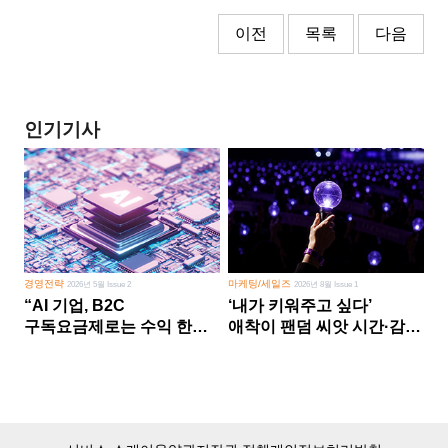
이전
목록
다음
인기기사
경영전략
마케팅/세일즈
2026년 5월 Issue 2
2026년 8월 Issue 1
“AI 기업, B2C
‘내가 키워주고 싶다’
구독요금제로는 수익 한계
애착이 팬덤 씨앗 시간·감정
다른 사업 없이 AI 성장에만
쏟다 보면 ‘정체성
의존 땐 위기”
공동체’로