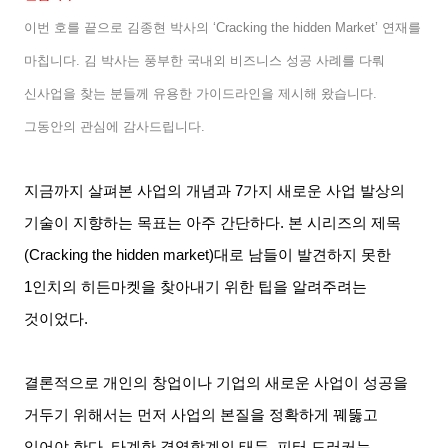
이번 호를 끝으로 김종현 박사의
‘Cracking the hidden Market’
연재를
마칩니다
.
김 박사는 풍부한 국내외 비즈니스 성공 사례를 다뤄
신사업을 찾는 분들께 유용한 가이드라인을 제시해 왔습니다
.
그동안의 관심에 감사드립니다
.
지금까지 살펴본 사업의 개념과
7
가지 새로운 사업 발상의
기술이 지향하는 목표는 아주 간단하다
.
본 시리즈의 제목
(Cracking the hidden market)
대로 남들이 발견하지 못한
1
인치의 히든마켓을 찾아내기 위한 팁을 알려주려는
것이었다
.
결론적으로 개인의 창업이나 기업의 새로운 사업이 성공을
거두기 위해서는 먼저 사업의 본질을 정확하게 꿰뚫고
있어야 한다
.
타계한 경영학계의 태두
,
피터 드러커는