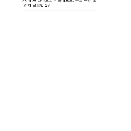
5
국내 AI 스타트업 비드래프트, 구글 주최 챌
린지 글로벌 1위