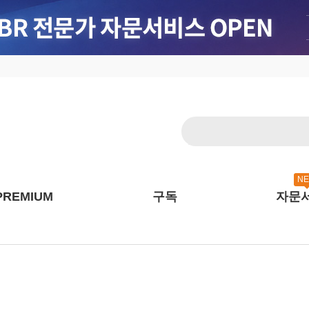
N
PREMIUM
구독
자문