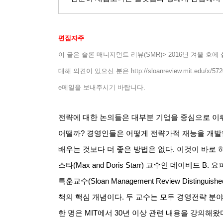
편집자주
이 글은
슬론 매니지먼트 리뷰
(SMR)> 2016
년 겨울 호에
대해 의견이 있으신 분은
http://sloanreview.mit.edu/x/57
e
메일을 보내주시기 바랍니다
.
전략에 대한 논의들은 대부분 기업을 중심으로 이
어떨까
?
경영인들은 어떻게 전략가적 재능을 개발
배우는 것보다 더 좋은 방법은 없다
.
이것이 바로 
스타
(Max and Doris Starr)
교수인 데이비드
B.
요
특훈교수
(Sloan Management Review Distinguishe
책의 핵심 개념이다
.
두 교수는 모두 경영전략 분
한 명은
MIT
에서
30
년 이상 관련 내용을 강의해왔