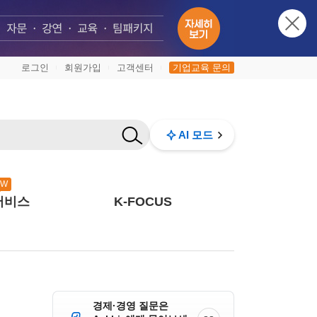
로그인
회원가입
고객센터
기업교육 문의
|
|
|
AI 모드
EW
서비스
K-FOCUS
경제·경영 질문은