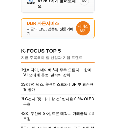
Askbiz에게 물어보세
GO
요
DBR 자문서비스
서비스
지금의 고민, 검증된 전문가에
보기
게
K-FOCUS TOP 5
지금 주목해야 할 산업과 기업 트렌드
1
엔비디아, 네이버 3대 주주 오른다… 한미
‘AI 생태계 동맹’ 결속력 강화
2
SK하이닉스, 美샌디스크와 HBF 첫 표준규
격 공개
3
LG전자 “못 따라 할 것” 반사율 0.5% OLED
구현
4
SK, 두산에 SK실트론 매각… 거래금액 2.3
조원