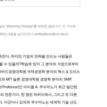
 실린
‘Mastering Strategy’
를 번역한 글입니다
.
이 기사에
206
에 내용을 남기시거나
smrfeedback@mit.edu
로
뤄진다
.
하지만 기업의 전략을 만드는 사람들은
할 수 있을까
?
학습에 있어 그 분야의 거장으로부터
하버드경영대학원 국제경영학 분야의 맥스
&
도리스
피와
MIT
슬론 경영대학원 경영학 분야의
SMR
d Professor)
인 마이클
A.
쿠수마노가 최근 발간한
야의 전문가다
.
한 명은 하버드에서
,
그리고 또 다른
다
.
더군다나 요피와 쿠수마노는 세계적 기술 선도