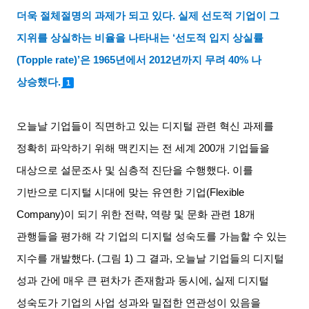
더욱 절체절명의 과제가 되고 있다
.
실제 선도적 기업이 그
지위를 상실하는 비율을 나타내는
‘
선도적 입지 상실률
(Topple rate)’
은
1965
년에서
2012
년까지 무려
40%
나
상승했다
.
1
오늘날 기업들이 직면하고 있는 디지털 관련 혁신 과제를
정확히 파악하기 위해 맥킨지는 전 세계
200
개 기업들을
대상으로 설문조사 및 심층적 진단을 수행했다
.
이를
기반으로 디지털 시대에 맞는 유연한 기업
(Flexible
Company)
이 되기 위한 전략
,
역량 및 문화 관련
18
개
관행들을 평가해 각 기업의 디지털 성숙도를 가늠할 수 있는
지수를 개발했다
. (
그림
1)
그 결과
,
오늘날 기업들의 디지털
성과 간에 매우 큰 편차가 존재함과 동시에
,
실제 디지털
성숙도가 기업의 사업 성과와 밀접한 연관성이 있음을