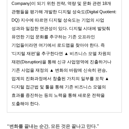
Company)
이 되기 위한 전략
,
역량 및 문화 관련
18
개
관행들을 평가해 개발한 디지털 성숙도
(Digital Quotient:
DQ)
지수에 따르면 디지털 성숙도는 기업의 사업
성과와 밀접한 연관성이 있다
.
디지털 시대에 발맞춰
유연한 기업 문화를 추구하는 기존 오프라인
기업들이라면 여기에서 로드맵을 찾아야 한다
.
즉
‘
디지털 재편
’
을 추구한다면
▲
비즈니스 모델 차원의
재편
(Disruption)
을 통해 신규 사업영역에 진출하거나
기존 사업을 재정의
▲
변화의 바람에 신속히 편승
,
업계의 진화과정에서 창출된 가치의 일부를 포착
▲
디지털 접근법 및 툴을 통해 기존 비즈니스 모델의
효과를 증진하는 등의 노력을 통해 새로운 전략을
도출해야 한다
.
“변화를 끝내는 순간
,
모든 것은 끝나고 만다
.”