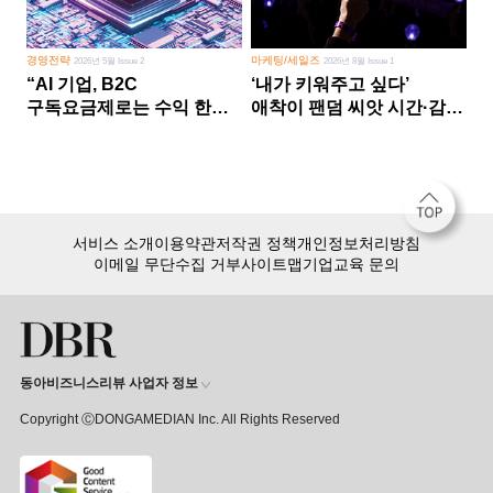
경영전략
마케팅/세일즈
2026년 5월 Issue 2
2026년 8월 Issue 1
“AI 기업, B2C
‘내가 키워주고 싶다’
구독요금제로는 수익 한계
애착이 팬덤 씨앗 시간·감정
다른 사업 없이 AI 성장에만
쏟다 보면 ‘정체성
의존 땐 위기”
공동체’로
서비스 소개
이용약관
저작권 정책
개인정보처리방침
이메일 무단수집 거부
사이트맵
기업교육 문의
동아비즈니스리뷰 사업자 정보
Copyright ⒸDONGAMEDIAN Inc. All Rights Reserved
회원 가입만 해도, DBR 월정액 서비스 첫 달 무료!
15,000여 건의 DBR 콘텐츠를
무제한으로 이용
하세요.