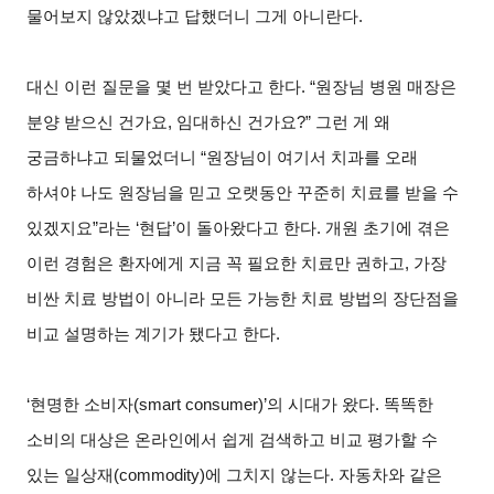
물어보지 않았겠냐고 답했더니 그게 아니란다
.
대신 이런 질문을 몇 번 받았다고 한다
. “
원장님 병원 매장은
분양 받으신 건가요
,
임대하신 건가요
?”
그런 게 왜
궁금하냐고 되물었더니
“
원장님이 여기서 치과를 오래
하셔야 나도 원장님을 믿고 오랫동안 꾸준히 치료를 받을 수
있겠지요
”
라는
‘
현답
’
이 돌아왔다고 한다
.
개원 초기에 겪은
이런 경험은 환자에게 지금 꼭 필요한 치료만 권하고
,
가장
비싼 치료 방법이 아니라 모든 가능한 치료 방법의 장단점을
비교 설명하는 계기가 됐다고 한다
.
‘
현명한 소비자
(smart consumer)’
의 시대가 왔다
.
똑똑한
소비의 대상은 온라인에서 쉽게 검색하고 비교 평가할 수
있는 일상재
(commodity)
에 그치지 않는다
.
자동차와 같은