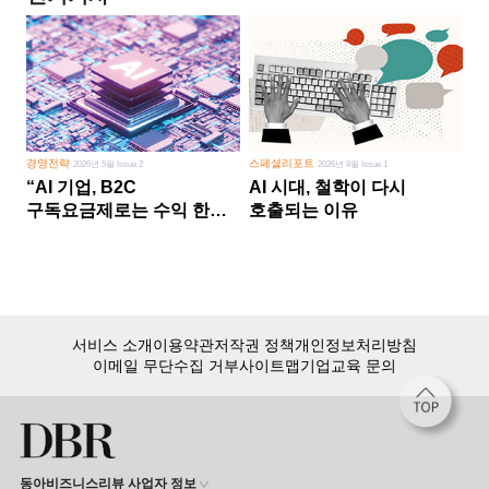
경영전략
스페셜리포트
2026년 5월 Issue 2
2026년 8월 Issue 1
“AI 기업, B2C
AI 시대, 철학이 다시
구독요금제로는 수익 한계
호출되는 이유
다른 사업 없이 AI 성장에만
의존 땐 위기”
서비스 소개
이용약관
저작권 정책
개인정보처리방침
이메일 무단수집 거부
사이트맵
기업교육 문의
동아비즈니스리뷰 사업자 정보