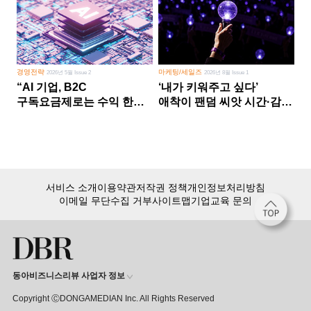
경영전략
마케팅/세일즈
2026년 5월 Issue 2
2026년 8월 Issue 1
“AI 기업, B2C
‘내가 키워주고 싶다’
구독요금제로는 수익 한계
애착이 팬덤 씨앗 시간·감정
다른 사업 없이 AI 성장에만
쏟다 보면 ‘정체성
의존 땐 위기”
공동체’로
서비스 소개
이용약관
저작권 정책
개인정보처리방침
이메일 무단수집 거부
사이트맵
기업교육 문의
동아비즈니스리뷰 사업자 정보
Copyright ⒸDONGAMEDIAN Inc. All Rights Reserved