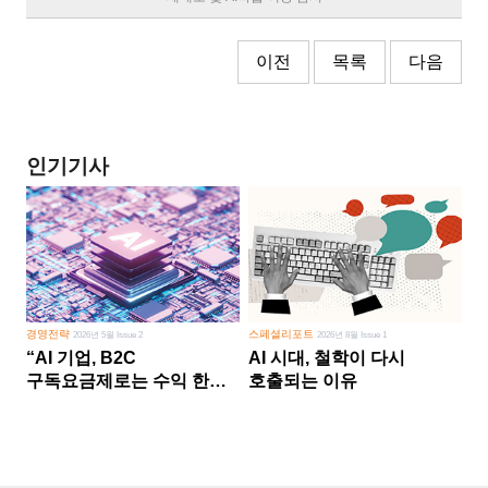
이전
목록
다음
인기기사
경영전략
스페셜리포트
2026년 5월 Issue 2
2026년 8월 Issue 1
“AI 기업, B2C
AI 시대, 철학이 다시
구독요금제로는 수익 한계
호출되는 이유
다른 사업 없이 AI 성장에만
의존 땐 위기”