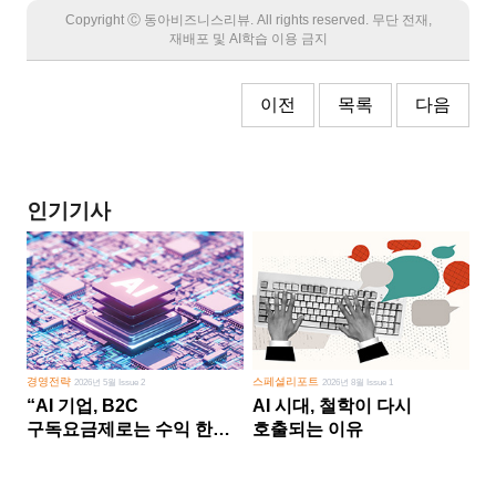
Copyright Ⓒ 동아비즈니스리뷰. All rights reserved. 무단 전재,
재배포 및 AI학습 이용 금지
이전
목록
다음
인기기사
경영전략
스페셜리포트
2026년 5월 Issue 2
2026년 8월 Issue 1
“AI 기업, B2C
AI 시대, 철학이 다시
구독요금제로는 수익 한계
호출되는 이유
다른 사업 없이 AI 성장에만
의존 땐 위기”