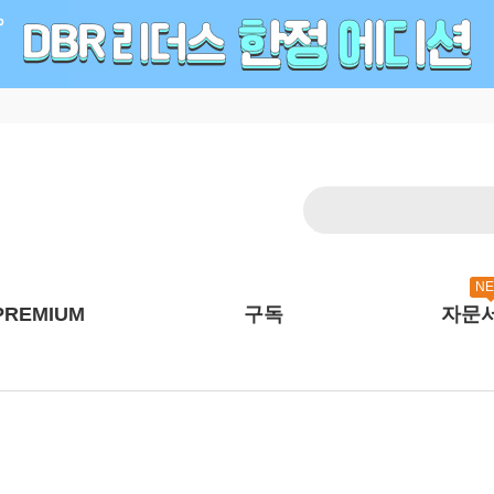
N
PREMIUM
구독
자문