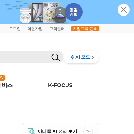
로그인
회원가입
고객센터
기업교육 문의
|
|
|
AI 모드
EW
서비스
K-FOCUS
아티클 AI 요약 보기
GO