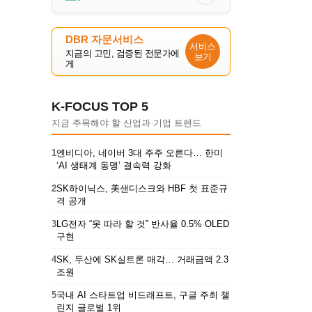
DBR 자문서비스
서비스
지금의 고민, 검증된 전문가에
보기
게
K-FOCUS TOP 5
지금 주목해야 할 산업과 기업 트렌드
1
엔비디아, 네이버 3대 주주 오른다… 한미
‘AI 생태계 동맹’ 결속력 강화
2
SK하이닉스, 美샌디스크와 HBF 첫 표준규
격 공개
3
LG전자 “못 따라 할 것” 반사율 0.5% OLED
구현
4
SK, 두산에 SK실트론 매각… 거래금액 2.3
조원
5
국내 AI 스타트업 비드래프트, 구글 주최 챌
린지 글로벌 1위