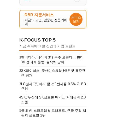
DBR 자문서비스
서비스
지금의 고민, 검증된 전문가에
보기
게
K-FOCUS TOP 5
지금 주목해야 할 산업과 기업 트렌드
1
엔비디아, 네이버 3대 주주 오른다… 한미
‘AI 생태계 동맹’ 결속력 강화
2
SK하이닉스, 美샌디스크와 HBF 첫 표준규
격 공개
3
LG전자 “못 따라 할 것” 반사율 0.5% OLED
구현
4
SK, 두산에 SK실트론 매각… 거래금액 2.3
조원
5
국내 AI 스타트업 비드래프트, 구글 주최 챌
린지 글로벌 1위