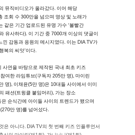
편의 뮤직비디오가 올라갔다. 이어 해당
조회 수 300만을 넘으며 영상 및 노래가
 같은 기간 업로드된 유명 가수 ‘볼빨간
와 유사하다). 이 기간 중 7000개 이상의 댓글이
 감동과 응원의 메시지였다. 이는 DIA TV가
행복의 씨앗’이다.
제 사연을 바탕으로 제작된 국내 최초 키즈
참여한 라임튜브(구독자 205만 명), 마이린
0만 명), 이채윤(5만 명)은 10대들 사이에서 이미
 패션(트윙클 붙임머리), 가는 장소
) 등은 순식간에 아이들 사이의 트렌드가 됐으며
270만 명)를 넘어섰다.
은 아니다. DIA TV의 첫 번째 키즈 인플루언서
출신인 마이린(제1회), 간니닌니(제1회),