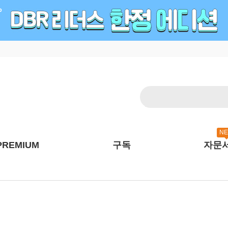
N
PREMIUM
구독
자문