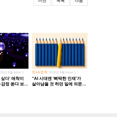
이전
목록
다음
인사/조직
026년 8월 Issue 1
2026년 6월 Issue 1
 싶다’ 애착이
“AI 시대엔 ‘삐딱한 인재’가
·감정 쏟다 보면
살아남을 것 하던 일에 의문
’로
던지고 새 문제 발굴해야”