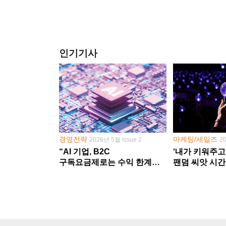
인기기사
경영전략
마케팅/세일즈
2026년 5월 Issue 2
2
“AI 기업, B2C
‘내가 키워주고
구독요금제로는 수익 한계
팬덤 씨앗 시간
다른 사업 없이 AI 성장에만
‘정체성 공동체
의존 땐 위기”