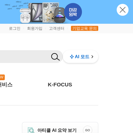
로그인
회원가입
고객센터
기업교육 문의
|
|
|
AI 모드
EW
서비스
K-FOCUS
아티클 AI 요약 보기
GO