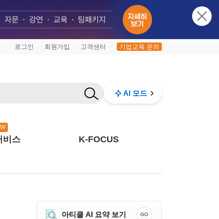
로그인
회원가입
고객센터
기업교육 문의
|
|
|
AI 모드
EW
서비스
K-FOCUS
아티클 AI 요약 보기
GO