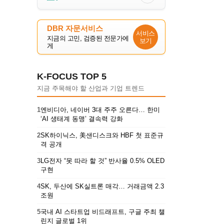
DBR 자문서비스
서비스
지금의 고민, 검증된 전문가에
보기
게
K-FOCUS TOP 5
지금 주목해야 할 산업과 기업 트렌드
1
엔비디아, 네이버 3대 주주 오른다… 한미
‘AI 생태계 동맹’ 결속력 강화
2
SK하이닉스, 美샌디스크와 HBF 첫 표준규
격 공개
3
LG전자 “못 따라 할 것” 반사율 0.5% OLED
구현
4
SK, 두산에 SK실트론 매각… 거래금액 2.3
조원
5
국내 AI 스타트업 비드래프트, 구글 주최 챌
린지 글로벌 1위