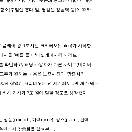
포 대상에 따른 다른 맞춤화 광고는 어렵다
.
대신
 장소
(
주말엔 홍대 앞
,
평일엔 강남역 등
)
에 따라
디스플레이 광고회사인 크리테오
(Criteo)
가 시작한
페이지를
(
예를 들어
‘
아모레퍼시픽 퍼펙트
를 확인하고
,
해당 사용자가 다른 사이트
(
네이버
광고주가 원하는 내용을 노출시킨다
.
맞춤화가
05
년 창업한 크리테오는 전 세계에서
1
만 개가 넘는
 회사 가치가
3
조 원에 달할 정도로 성장했다
.
는 상품
(product),
가격
(price),
장소
(place),
판매
 측면에서 맞춤화를 살펴본다
.