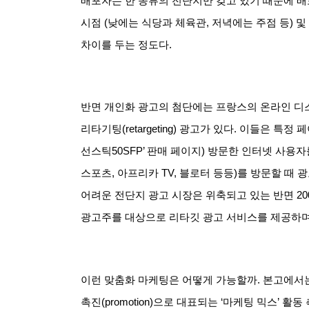
배포자는 한 종류의 전단지만 갖고 있기 때문에 배
시점
(
낮에는 식당과 체육관
,
저녁에는 주점 등
)
및
차이를 두는 정도다
.
반면 개인화 광고의 첨단에는 프랑스의 온라인 
리타기팅
(retargeting)
광고가 있다
.
이들은 특정 
선스틱
50SFP’
판매 페이지
)
방문한 인터넷 사용자
스포츠
,
아프리카
TV,
블로터 등등
)
를 방문할 때 
어려운 전단지 광고 시장은 위축되고 있는 반면
20
광고주를 대상으로 리타깃 광고 서비스를 제공하며
이런 맞춤화 마케팅은 어떻게 가능할까
.
본고에서
촉진
(promotion)
으로 대표되는
‘
마케팅 믹스
’
활동