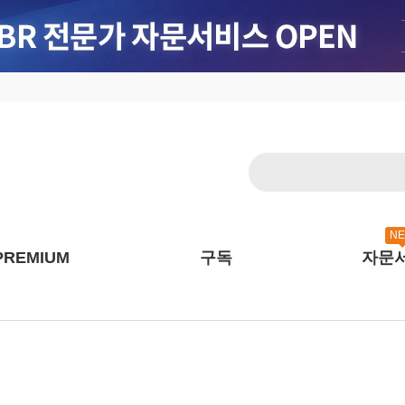
N
PREMIUM
구독
자문