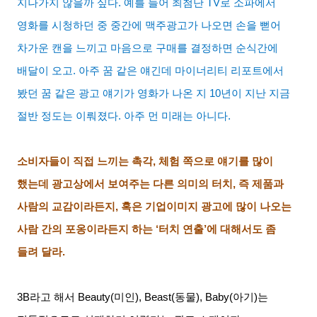
지나가지 않을까 싶다
.
예를 들어 최첨단
TV
로 소파에서
영화를 시청하던 중 중간에 맥주광고가 나오면 손을 뻗어
차가운 캔을 느끼고 마음으로 구매를 결정하면 순식간에
배달이 오고
.
아주 꿈 같은 얘긴데 마이너리티 리포트에서
봤던 꿈 같은 광고 얘기가 영화가 나온 지
10
년이 지난 지금
절반 정도는 이뤄졌다
.
아주 먼 미래는 아니다
.
소비자들이 직접 느끼는 촉각
,
체험 쪽으로 얘기를 많이
했는데 광고상에서 보여주는 다른 의미의 터치
,
즉 제품과
사람의 교감이라든지
,
혹은 기업이미지 광고에 많이 나오는
사람 간의 포옹이라든지 하는
‘
터치 연출
’
에 대해서도 좀
들려 달라
.
3B
라고 해서
Beauty(
미인
), Beast(
동물
), Baby(
아기
)
는