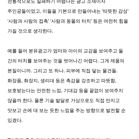
전통적으로도 실패하기 어렵다는 광고 소재이자
주인공들이었고
,
이들을 기본으로 만들어내는
‘
따뜻한 감성
’
‘
사람과 사람의 접촉
’ ‘
사람과 동물의 터치
’
등은 여전히 힘을
가질 것으로 생각한다
.
예를 들어 분유광고가 엄마와 아이의 교감을 보여주고 둘
간의 터치를 보여주는 것을 벗어나긴 어렵다
.
그게 제품의
본질이니까
.
그리고 또 하나
.
피부에 직접 닿는 물건들
.
화장품
,
화장지
,
생리대 등은 촉감을 강조하고 따뜻함
,
보호받는다는 안전한 느낌
,
기대감 등을 끝없이 보여주지
않을까 한다
.
물론 기술 발달로 가상으로도 직접 만지고
맛보고 손에 대 보는 듯한 느낌을 주는 방향으로 발전할 순
있겠다
.