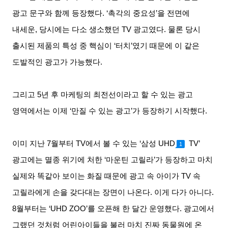
광고 문구와 함께 등장했다
. ‘
촉각의 중요성
’
을 전면에
내세운
,
당시에는 다소 생소했던
TV
광고였다
.
물론 당시
출시된 제품의 특성 중 핵심이
‘
터치
’
였기 때문에 이 같은
도발적인 광고가 가능했다
.
그리고
5
년 후 마케팅의 최전선이라고 할 수 있는 광고
영역에서는 이제
‘
만질 수 있는 광고
’
가 등장하기 시작했다
.
이미 지난
7
월부터
TV
에서 볼 수 있는
‘
삼성
UHD
TV’
1
광고에는 멸종 위기에 처한
‘
마운틴 고릴라
’
가 등장하고 마치
실제와 똑같아 보이는 화질 때문에 광고 속 아이가
TV
속
고릴라에게 손을 갖다대는 장면이 나온다
.
이게 다가 아니다
.
8
월부터는
‘UHD ZOO’
를 오픈해 한 달간 운영했다
.
광고에서
그랬던 것처럼 어린아이들을 불러 마치 진짜 동물원에 온