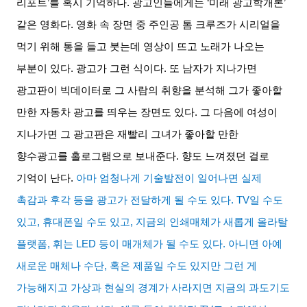
리포트
’
를 혹시 기억하나
.
광고인들에게는
‘
미래 광고학개론
’
같은 영화다
.
영화 속 장면 중 주인공 톰 크루즈가 시리얼을
먹기 위해 통을 들고 붓는데 영상이 뜨고 노래가 나오는
부분이 있다
.
광고가 그런 식이다
.
또 남자가 지나가면
광고판이 빅데이터로 그 사람의 취향을 분석해 그가 좋아할
만한 자동차 광고를 띄우는 장면도 있다
.
그 다음에 여성이
지나가면 그 광고판은 재빨리 그녀가 좋아할 만한
향수광고를 홀로그램으로 보내준다
.
향도 느껴졌던 걸로
기억이 난다
.
아마 엄청나게 기술발전이 일어나면 실제
촉감과 후각 등을 광고가 전달하게 될 수도 있다
. TV
일 수도
있고
,
휴대폰일 수도 있고
,
지금의 인쇄매체가 새롭게 올라탈
플랫폼
,
휘는
LED
등이 매개체가 될 수도 있다
.
아니면 아예
새로운 매체나 수단
,
혹은 제품일 수도 있지만 그런 게
가능해지고 가상과 현실의 경계가 사라지면 지금의 과도기도