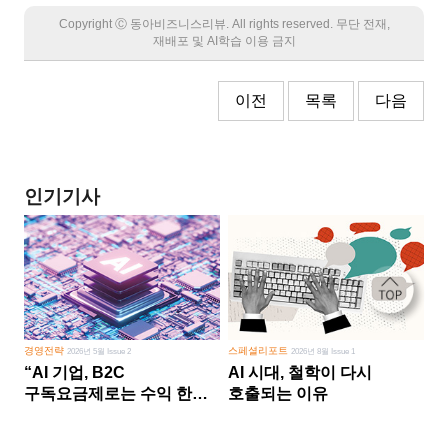
Copyright Ⓒ 동아비즈니스리뷰. All rights reserved. 무단 전재,
재배포 및 AI학습 이용 금지
이전
목록
다음
인기기사
경영전략
스페셜리포트
2026년 5월 Issue 2
2026년 8월 Issue 1
“AI 기업, B2C
AI 시대, 철학이 다시
구독요금제로는 수익 한계
호출되는 이유
다른 사업 없이 AI 성장에만
의존 땐 위기”