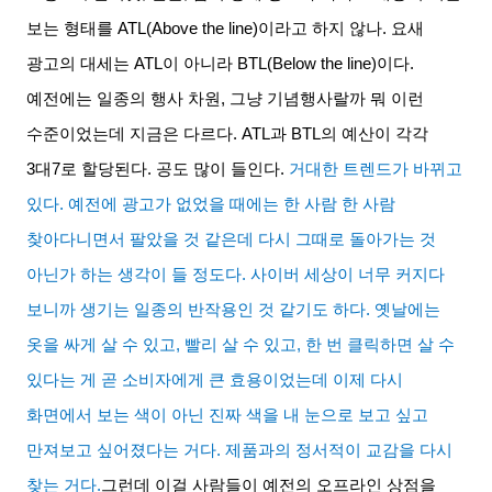
보는 형태를
ATL(Above the line)
이라고 하지 않나
.
요새
광고의 대세는
ATL
이 아니라
BTL(Below the line)
이다
.
예전에는 일종의 행사 차원
,
그냥 기념행사랄까 뭐 이런
수준이었는데 지금은 다르다
. ATL
과
BTL
의 예산이 각각
3
대
7
로 할당된다
.
공도 많이 들인다
.
거대한 트렌드가 바뀌고
있다
.
예전에 광고가 없었을 때에는 한 사람 한 사람
찾아다니면서 팔았을 것 같은데 다시 그때로 돌아가는 것
아닌가 하는 생각이 들 정도다
.
사이버 세상이 너무 커지다
보니까 생기는 일종의 반작용인 것 같기도 하다
.
옛날에는
옷을 싸게 살 수 있고
,
빨리 살 수 있고
,
한 번 클릭하면 살 수
있다는 게 곧 소비자에게 큰 효용이었는데 이제 다시
화면에서 보는 색이 아닌 진짜 색을 내 눈으로 보고 싶고
만져보고 싶어졌다는 거다
.
제품과의 정서적이 교감을 다시
찾는 거다
.
그런데 이걸 사람들이 예전의 오프라인 상점을