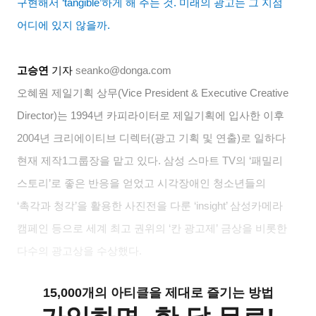
구현해서
‘tangible’
하게 해 주는 것
.
미래의 광고는 그 지점
어디에 있지 않을까
.
고승연
기자
seanko@donga.com
오혜원 제일기획 상무
(Vice President & Executive Creative
Director)
는
1994
년 카피라이터로 제일기획에 입사한 이후
2004
년 크리에이티브 디렉터
(
광고 기획 및 연출
)
로 일하다
현재 제작
1
그룹장을 맡고 있다
.
삼성 스마트
TV
의
‘
패밀리
스토리
’
로 좋은 반응을 얻었고 시각장애인 청소년들의
‘
촉각과 청각
’
을 활용한 사진전을 다룬
‘insight’
삼성카메라
캠페인 등으로 세계 최고 권위의
‘
칸 광고제
’
금상을 비롯한
다수의 광고상을 수상했다
.
15,000개의 아티클을 제대로 즐기는 방법