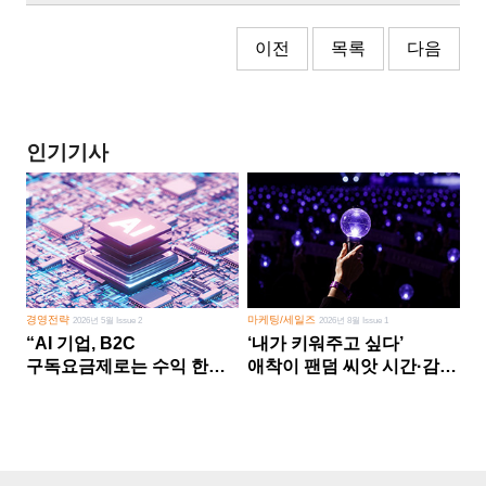
이전
목록
다음
인기기사
경영전략
마케팅/세일즈
2026년 5월 Issue 2
2026년 8월 Issue 1
“AI 기업, B2C
‘내가 키워주고 싶다’
구독요금제로는 수익 한계
애착이 팬덤 씨앗 시간·감정
다른 사업 없이 AI 성장에만
쏟다 보면 ‘정체성
의존 땐 위기”
공동체’로