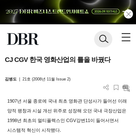
CJ CGV 한국 영화산업의 틀을 바꿨다
김병도
|
21호 (2008년 11월 Issue 2)
1907
년 서울 종로에 국내 최초 영화관 단성사가 들어선 이래
양적 팽창과 시설 개선 위주로 성장해 오던 국내 극장산업은
1998년 최초의 멀티플렉스인 CGV강변11이 들어서면서
시스템적 혁신이 시작됐다.