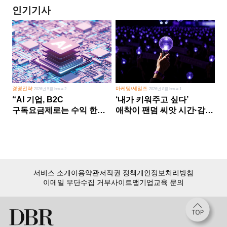
인기기사
경영전략
마케팅/세일즈
2026년 5월 Issue 2
2026년 8월 Issue 1
“AI 기업, B2C
‘내가 키워주고 싶다’
구독요금제로는 수익 한계
애착이 팬덤 씨앗 시간·감정
다른 사업 없이 AI 성장에만
쏟다 보면 ‘정체성
의존 땐 위기”
공동체’로
서비스 소개
이용약관
저작권 정책
개인정보처리방침
이메일 무단수집 거부
사이트맵
기업교육 문의