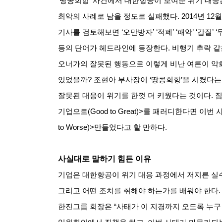
‘땅콩회항’ 사건에서 대한항공이 보여준 위기 대
최악의 사례로 남을 정도로 실패했다
. 2014
년
12
월
기사를 검토해보면
‘
오만방자
’ ‘
적폐
’ ‘
패악
’ ‘
갑질
’ ‘
등의 단어가 헤드라인에 등장한다
.
비행기 추락 같
오너가의 잘못된 행동으로 이렇게 비난 여론이 악
있었을까
?
조현아 부사장이
‘
땅콩회항
’
을 시켰다는
잘못된 대응이 위기를 한껏 더 키웠다는 것이다
.
짐
기업으로
(Good to Great)>
를 패러디한다면 이번 
to Worse)>
만들었다고 할 만하다
.
사실대로 말하기 힘든 이유
기업은 대한항공이 위기 대응 과정에서 저지른 실
그리고 어떤 조치를 취해야 하는가를 배워야 한다
한진그룹 회장은
“
사태가 이 지경까지 오도록 누구