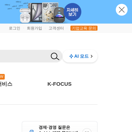
로그인
회원가입
고객센터
기업교육 문의
|
|
|
AI 모드
EW
서비스
K-FOCUS
경제·경영 질문은