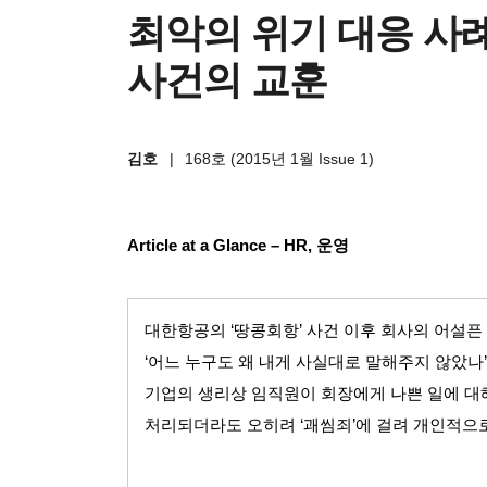
최악의 위기 대응 사례
사건의 교훈
김호
|
168호 (2015년 1월 Issue 1)
Article at a Glance – HR,
운영
대한항공의
‘
땅콩회항
’
사건 이후 회사의 어설픈
‘
어느 누구도 왜 내게 사실대로 말해주지 않았나
’
기업의 생리상 임직원이 회장에게 나쁜 일에 대
처리되더라도 오히려
‘
괘씸죄
’
에 걸려 개인적으