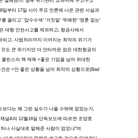
응은 실패했다
.
향후 위기관리 교과서에 두고두고
8
일부터
17
일 사이 주요 언론에 나온 관련 사설과
무릎 꿇리고
’ ‘
압수수색
’ ‘
거짓말
’ ‘
무례한
’ ‘
영혼 없는
’
은 대형 안전사고를 제외하고
,
항공사에서
화되고
,
사법처리까지 이어지는 최악의 위기가
 것도 큰 위기지만 더 안타까운 점은 대한항공의
 콜린스의 책 제목
<
좋은 기업을 넘어 위대한
사건은
<
안 좋은 상황을 넘어 최악의 상황으로
(Bad
수보다는 왜 그런 실수가 나올 수밖에 없었는가
,
.
채널
A
의
12
월
16
일 단독보도에 따르면 조양호
 하나 사실대로 말해준 사람이 없었냐
”
며