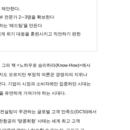
을 제안한다
.
부 전문가
2∼3
명을 확보한다
시하는
‘
레드팀
’
을 만든다
게 위기 대응을 훈련시키고 직언하기 편한
 그의 책
<
노하우로 승리하라
(Know-How)>
에서
지도 모르지만 부정적 여론은 경영자의 지위나
했다
.
기업이 시장과 소비자에만 집중하던 시대는
을 유연하게 가져가야 하는 시대다
.
컨설팅이 주관하는 글로벌 고객 만족도
(GCSI)
에서
대한항공의
‘
땅콩회항
’
사태는 세계 최고 고객