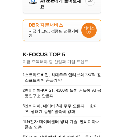
Askbiz에게 물어보세
GO
요
DBR 자문서비스
서비스
지금의 고민, 검증된 전문가에
보기
게
K-FOCUS TOP 5
지금 주목해야 할 산업과 기업 트렌드
1
스트라드비젼, 최대주주 앱티브와 237억 원
소프트웨어 공급계약
2
엔비디아-KAIST, 4300억 들여 서울에 AI 공
동연구소 만든다
3
엔비디아, 네이버 3대 주주 오른다… 한미
‘AI 생태계 동맹’ 결속력 강화
4
LG전자 데이터센터 냉각 기술, 엔비디아서
품질 인증