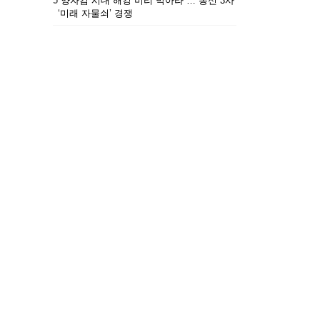
5
“양자컴 시대 해킹 미리 막아라”… 통신 3사
‘미래 자물쇠’ 경쟁