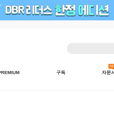
N
PREMIUM
구독
자문