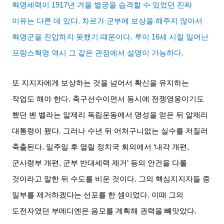
혁명세력이
1917
년 겨울 별궁을 습격할 수 있었던 진짜
이유는 다른 데 있다
.
차르가 군부에 보상을 해주지 않아서
혁명군을 진압하지 못했기 때문이다
.
루이
16
세 시절 일어난
프랑스혁명 역시 그 같은 관점에서 설명이 가능하다
.
또 지지자에게 보상하는 것을 넘어서 확신을 유지하는
작업도 해야 한다
.
축구선수이면서 동시에 전쟁영웅이기도
했던 벤 벨라는 알제리 독립운동에서 명성을 얻은 뒤 알제리
대통령이 됐다
.
그러나 수년 뒤 어처구니없는 실수를 저질러
축출된다
.
일주일 후 열릴 정치국 회의에서
‘
내각 개편
,
군사령부 개편
,
군부 반대세력 제거
’
등의 안건을 다룰
것이라고 말한 뒤 수도를 비운 것이다
.
그의 핵심지지자들 중
일부를 제거하겠다는 선포를 한 셈이었다
.
이때 그의
도전자였던 부메디엔은 음모를 계획해 권력을 빼앗았다
.