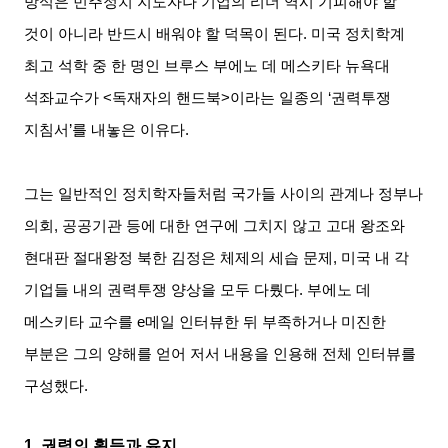
방식은 민주정치 지도자나 기업의 리더 역시 기피해야 할
것이 아니라 반드시 배워야 할 덕목이 된다
.
미국 정치학계
최고 석학 중 한 명인 브루스 부에노 데 메스키타 뉴욕대
석좌교수가
<
독재자의 핸드북
>
이라는 일종의
‘
권력투쟁
지침서
’
를 내놓은 이유다
.
그는 일반적인 정치학자들처럼 국가들 사이의 관계나 정부나
의회
,
공공기관 등에 대한 연구에 그치지 않고 고대 왕조와
현대판 절대왕정 북한 김정은 체제의 세습 문제
,
미국 내 각
기업들 내의 권력투쟁 양상을 모두 다뤘다
.
부에노 데
메스키타 교수를
e
메일 인터뷰한 뒤 부족하거나 미진한
부분은 그의 양해를 얻어 저서 내용을 인용해 전체 인터뷰를
구성했다
.
1.
권력의 획득과 유지