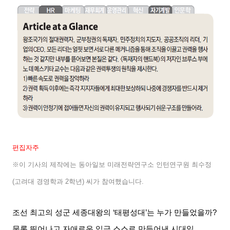
편집자주
※이 기사의 제작에는 동아일보 미래전략연구소 인턴연구원 최수정
(
고려대 경영학과
2
학년
)
씨가 참여했습니다
.
조선 최고의 성군 세종대왕의
‘
태평성대
’
는 누가 만들었을까
?
물론 뛰어나고 자애로운 임금 스스로 만들어낸 시대일