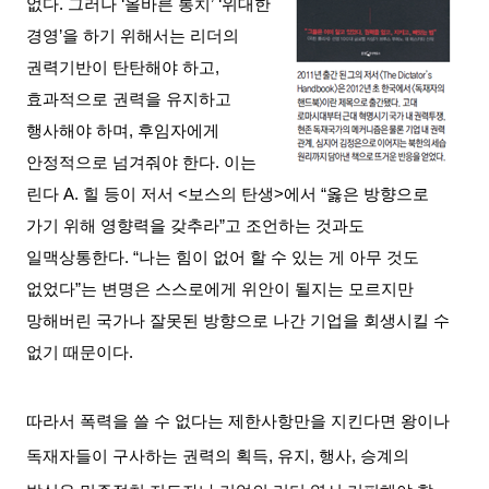
없다
.
그러나
‘
올바른 통치
’ ‘
위대한
경영
’
을 하기 위해서는 리더의
권력기반이 탄탄해야 하고
,
효과적으로 권력을 유지하고
행사해야 하며
,
후임자에게
안정적으로 넘겨줘야 한다
.
이는
린다
A.
힐 등이 저서
<
보스의 탄생
>
에서
“
옳은 방향으로
가기 위해 영향력을 갖추라
”
고 조언하는 것과도
일맥상통한다
. “
나는 힘이 없어 할 수 있는 게 아무 것도
없었다
”
는 변명은 스스로에게 위안이 될지는 모르지만
망해버린 국가나 잘못된 방향으로 나간 기업을 회생시킬 수
없기 때문이다
.
따라서 폭력을 쓸 수 없다는 제한사항만을 지킨다면 왕이나
독재자들이 구사하는 권력의 획득
,
유지
,
행사
,
승계의