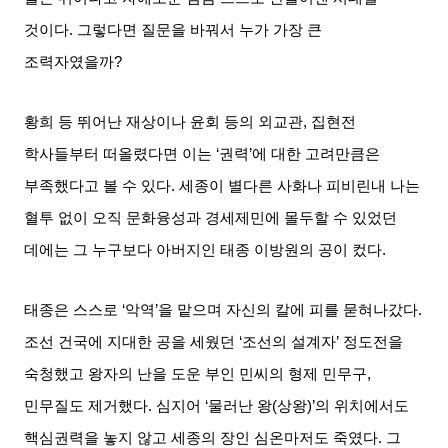
것이다
.
그렇다면 질문을 바꿔서 누가 가장 큰
조력자였을까
?
황희 등 뛰어난 재상이나 윤회 등의 외교관
,
집현전
학사들부터 떠올렸다면 이는
‘
권력
’
에 대한 고려만큼은
부족했다고 볼 수 있다
.
세종이 별다른 사화나 피비린내 나는
혈투 없이 오직 문화융성과 경세제민에 몰두할 수 있었던
데에는 그 누구보다 아버지인 태종 이방원의 공이 컸다
.
태종은 스스로
‘
악역
’
을 맡으며 자신의 칼에 피를 묻혀나갔다
.
조선 건국에 지대한 공을 세웠던
‘
조선의 설계자
’
정도전을
숙청했고 왕자의 난을 도운 부인 민씨의 형제 민무구
,
민무질도 제거했다
.
심지어
‘
물러난 왕
(
상왕
)’
의 위치에서도
핵심권력을 놓지 않고 세종의 장인 심온마저도 죽였다
.
그