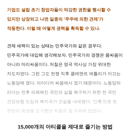
기업도 설립 초기 창업자들이 막강한 권한을 행사할 수
있지만 상장되고 나면 일종의
‘
주주에 의한 견제
’
가
작동한다
.
이럴 때 어떻게 권력을 획득할 수 있나
.
견제 세력이 있는 상태는 민주국가와 같은 경우다
.
민주국가에 대입해 생각해보자
.
민주국가의 경쟁은 몸싸움이
아니라 머리싸움이다
.
처칠은 영국 역사상 가장 위대한
지도자였다
.
그런 그도 전쟁 직후 클레맨트 애틀리가 이끄는
노동당에 졌다
.
아이디어 싸움에서 졌기 때문이다
.
노동당의
리더는 전후 피폐해진 국민의 삶을 복구하기 위한 전 국민
건강보험 도입과 복지국가 건설을 내세웠다
. ‘
긴축
’
으로 또
한번의 희생을 요구했던 처칠은 질 수밖에 없었다
.
15,000개의 아티클을 제대로 즐기는 방법