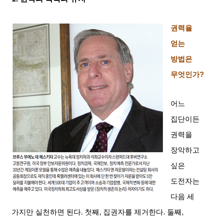
권력을
얻는
방법은
무엇인가
?
어느
집단이든
권력을
장악하고
싶은
도전자는
다음 세
가지만 실천하면 된다
.
첫째
,
집권자를 제거한다
.
둘째
,