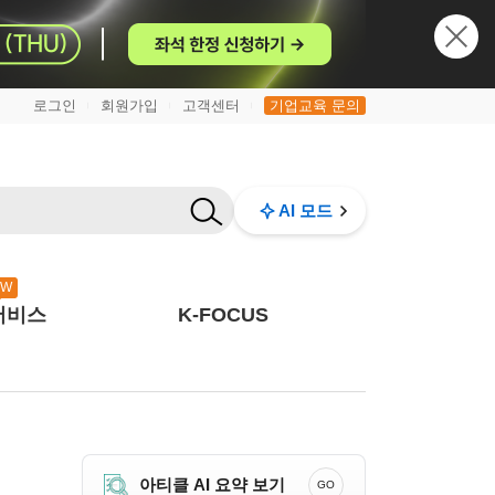
로그인
회원가입
고객센터
기업교육 문의
|
|
|
AI 모드
EW
서비스
K-FOCUS
아티클 AI 요약 보기
GO