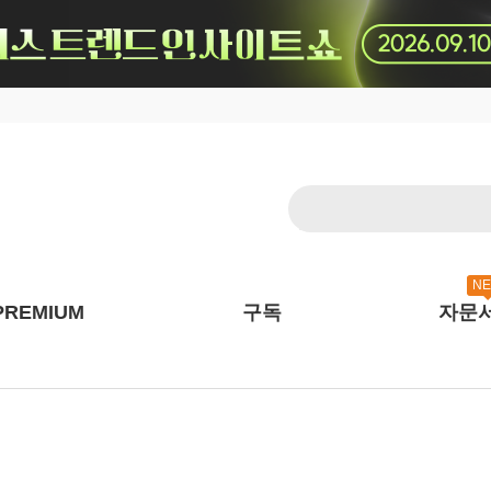
N
PREMIUM
구독
자문