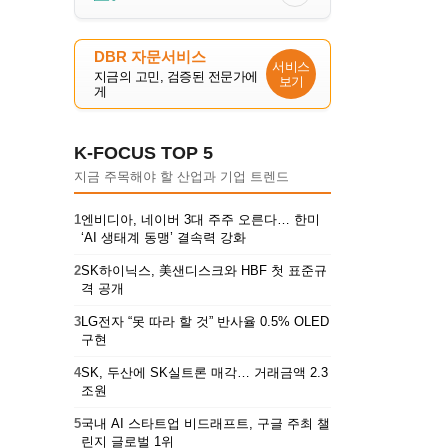
DBR 자문서비스
서비스
지금의 고민, 검증된 전문가에
보기
게
K-FOCUS TOP 5
지금 주목해야 할 산업과 기업 트렌드
1
엔비디아, 네이버 3대 주주 오른다… 한미
‘AI 생태계 동맹’ 결속력 강화
2
SK하이닉스, 美샌디스크와 HBF 첫 표준규
격 공개
3
LG전자 “못 따라 할 것” 반사율 0.5% OLED
구현
4
SK, 두산에 SK실트론 매각… 거래금액 2.3
조원
5
국내 AI 스타트업 비드래프트, 구글 주최 챌
린지 글로벌 1위