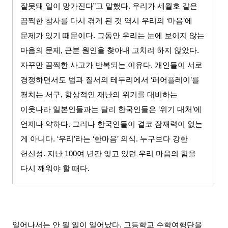
잘못돼 일이 망가진다
”
고 말했다
.
우리가 세월호 같은
끔찍한 참사를 다시 겪게 된 것 역시 우리의
‘
마음
’
에
문제가 있기 때문이다
.
그동안 우리는 눈에 보이지 않는
마음의 문제
,
근본 원인을 찾아내 고치려 하지 않았다
.
자꾸만 끔찍한 사고가 반복되는 이유다
.
개인들이 서로
경쟁하면서도 법과 질서의 테두리에서
‘
페어플레이
’
를
펼치는 서구
,
항상적인 재난의 위기를 대비하는
이웃나라 일본인들과는 달리 한국인들은
‘
위기 대처
’
에
언제나 약하다
.
그러나 한국인들이 결코 잠재력이 없는
게 아니다
. ‘
우리
’
라는
‘
한마음
’
의식
.
누구보다 강한
헌신성
.
지난
100
여 년간 잊고 있던 우리 마음의 힘을
다시 깨워야 할 때다
.
일어나서는 안 될 일이 일어났다
.
고등학교 수학여행단을