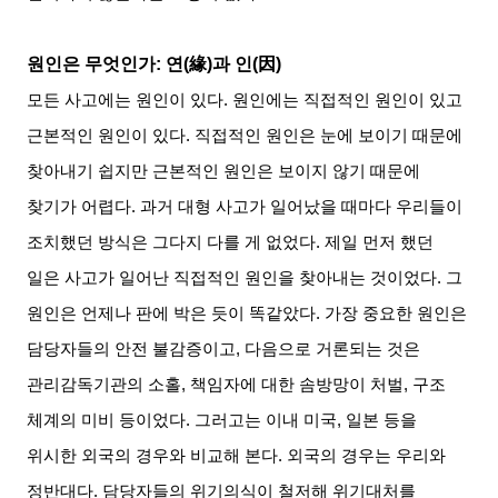
원인은 무엇인가
:
연
(
緣
)
과 인
(
因
)
모든 사고에는 원인이 있다
.
원인에는 직접적인 원인이 있고
근본적인 원인이 있다
.
직접적인 원인은 눈에 보이기 때문에
찾아내기 쉽지만 근본적인 원인은 보이지 않기 때문에
찾기가 어렵다
.
과거 대형 사고가 일어났을 때마다 우리들이
조치했던 방식은 그다지 다를 게 없었다
.
제일 먼저 했던
일은 사고가 일어난 직접적인 원인을 찾아내는 것이었다
.
그
원인은 언제나 판에 박은 듯이 똑같았다
.
가장 중요한 원인은
담당자들의 안전 불감증이고
,
다음으로 거론되는 것은
관리감독기관의 소홀
,
책임자에 대한 솜방망이 처벌
,
구조
체계의 미비 등이었다
.
그러고는 이내 미국
,
일본 등을
위시한 외국의 경우와 비교해 본다
.
외국의 경우는 우리와
정반대다
.
담당자들의 위기의식이 철저해 위기대처를