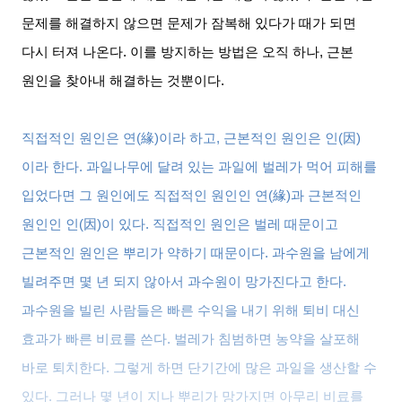
문제를 해결하지 않으면 문제가 잠복해 있다가 때가 되면
다시 터져 나온다
.
이를 방지하는 방법은 오직 하나
,
근본
원인을 찾아내 해결하는 것뿐이다
.
직접적인 원인은 연
(
緣
)
이라 하고
,
근본적인 원인은 인
(
因
)
이라 한다
.
과일나무에 달려 있는 과일에 벌레가 먹어 피해를
입었다면 그 원인에도 직접적인 원인인 연
(
緣
)
과 근본적인
원인인 인
(
因
)
이 있다
.
직접적인 원인은 벌레 때문이고
근본적인 원인은 뿌리가 약하기 때문이다
.
과수원을 남에게
빌려주면 몇 년 되지 않아서 과수원이 망가진다고 한다
.
과수원을 빌린 사람들은 빠른 수익을 내기 위해 퇴비 대신
효과가 빠른 비료를 쓴다
.
벌레가 침범하면 농약을 살포해
바로 퇴치한다
.
그렇게 하면 단기간에 많은 과일을 생산할 수
있다
.
그러나 몇 년이 지나 뿌리가 망가지면 아무리 비료를