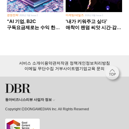
경영전략
마케팅/세일즈
2026년 5월 Issue 2
2026년 8월 Issue 1
“AI 기업, B2C
‘내가 키워주고 싶다’
구독요금제로는 수익 한계
애착이 팬덤 씨앗 시간·감정
다른 사업 없이 AI 성장에만
쏟다 보면 ‘정체성
의존 땐 위기”
공동체’로
서비스 소개
이용약관
저작권 정책
개인정보처리방침
이메일 무단수집 거부
사이트맵
기업교육 문의
동아비즈니스리뷰 사업자 정보
Copyright ⒸDONGAMEDIAN Inc. All Rights Reserved
회원 가입만 해도, DBR 월정액 서비스 첫 달 무료!
15,000여 건의 DBR 콘텐츠를
무제한으로 이용
하세요.