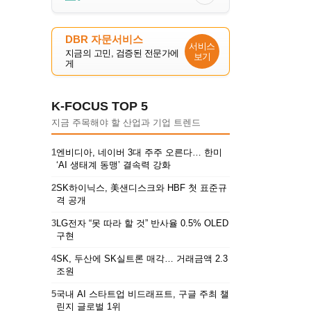
DBR 자문서비스
서비스
지금의 고민, 검증된 전문가에
보기
게
K-FOCUS TOP 5
지금 주목해야 할 산업과 기업 트렌드
1
엔비디아, 네이버 3대 주주 오른다… 한미
‘AI 생태계 동맹’ 결속력 강화
2
SK하이닉스, 美샌디스크와 HBF 첫 표준규
격 공개
3
LG전자 “못 따라 할 것” 반사율 0.5% OLED
구현
4
SK, 두산에 SK실트론 매각… 거래금액 2.3
조원
5
국내 AI 스타트업 비드래프트, 구글 주최 챌
린지 글로벌 1위