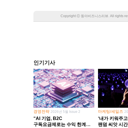
Copyright Ⓒ 동아비즈니스리뷰. All rights
인기기사
경영전략
마케팅/세일즈
2026년 5월 Issue 2
2
“AI 기업, B2C
‘내가 키워주고
구독요금제로는 수익 한계
팬덤 씨앗 시간