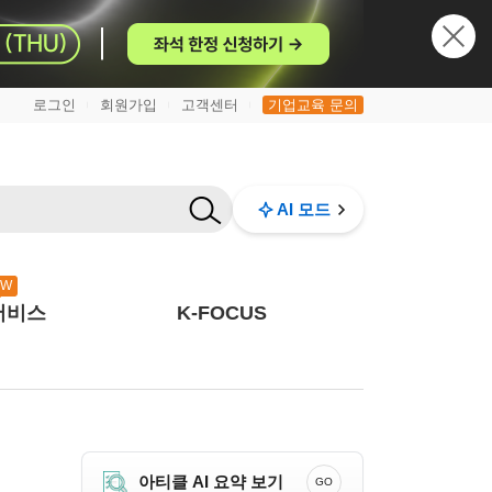
로그인
회원가입
고객센터
기업교육 문의
|
|
|
AI 모드
EW
서비스
K-FOCUS
아티클 AI 요약 보기
GO