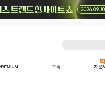
N
PREMIUM
구독
자문