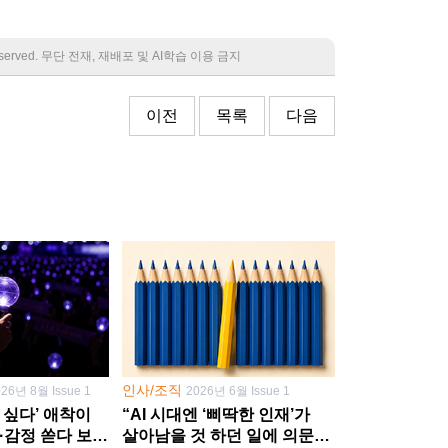
 reserved. 무단 전재, 재배포 및 AI학습 이용 금지
이전
목록
다음
인사/조직
026년 8월 Issue 1
2026년 6월 Issue 1
 싶다’ 애착이
“AI 시대엔 ‘삐딱한 인재’가
·감정 쏟다 보면
살아남을 것 하던 일에 의문