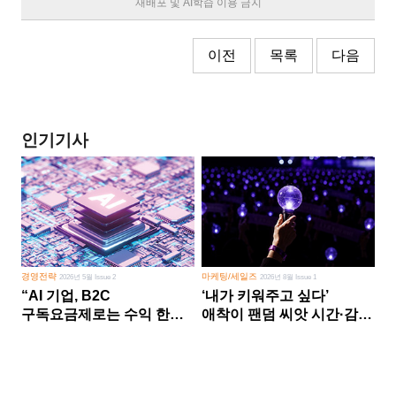
재배포 및 AI학습 이용 금지
이전
목록
다음
인기기사
경영전략
마케팅/세일즈
2026년 5월 Issue 2
2026년 8월 Issue 1
“AI 기업, B2C
‘내가 키워주고 싶다’
구독요금제로는 수익 한계
애착이 팬덤 씨앗 시간·감정
다른 사업 없이 AI 성장에만
쏟다 보면 ‘정체성
의존 땐 위기”
공동체’로