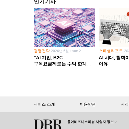
인기기사
경영전략
스페셜리포트
2026년 5월 Issue 2
20
“AI 기업, B2C
AI 시대, 철
구독요금제로는 수익 한계
이유
다른 사업 없이 AI 성장에만
의존 땐 위기”
서비스 소개
이용약관
저작
동아비즈니스리뷰 사업자 정보
회원 가입만 해도, DBR 월정액 