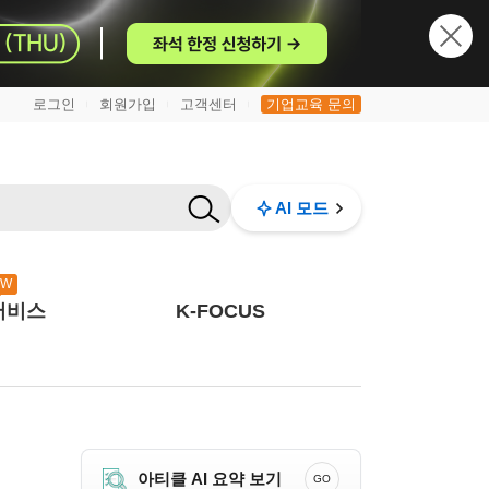
로그인
회원가입
고객센터
기업교육 문의
|
|
|
AI 모드
EW
서비스
K-FOCUS
아티클 AI 요약 보기
GO