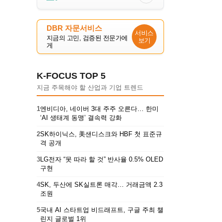
DBR 자문서비스
서비스
지금의 고민, 검증된 전문가에
보기
게
K-FOCUS TOP 5
지금 주목해야 할 산업과 기업 트렌드
1
엔비디아, 네이버 3대 주주 오른다… 한미
‘AI 생태계 동맹’ 결속력 강화
2
SK하이닉스, 美샌디스크와 HBF 첫 표준규
격 공개
3
LG전자 “못 따라 할 것” 반사율 0.5% OLED
구현
4
SK, 두산에 SK실트론 매각… 거래금액 2.3
조원
5
국내 AI 스타트업 비드래프트, 구글 주최 챌
린지 글로벌 1위