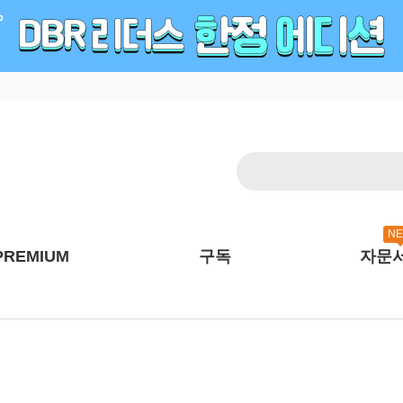
N
PREMIUM
구독
자문