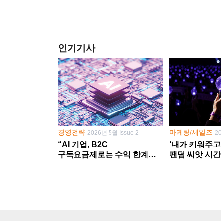
인기기사
경영전략
마케팅/세일즈
2026년 5월 Issue 2
2
“AI 기업, B2C
‘내가 키워주고
구독요금제로는 수익 한계
팬덤 씨앗 시간
다른 사업 없이 AI 성장에만
‘정체성 공동체
의존 땐 위기”