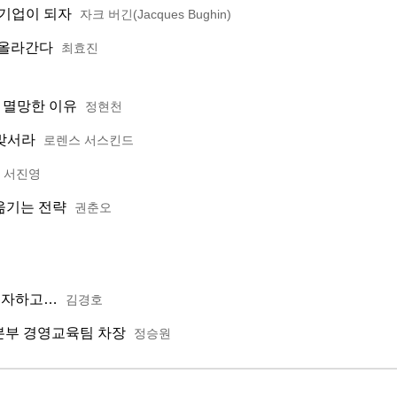
크 기업이 되자
자크 버긴(Jacques Bughin)
 올라간다
최효진
 멸망한 이유
정현천
맞서라
로렌스 서스킨드
서진영
옮기는 전략
권춘오
 투자하고…
김경호
업본부 경영교육팀 차장
정승원