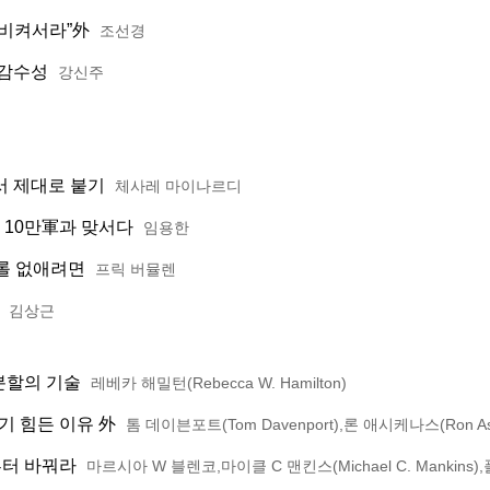
 비켜서라”外
조선경
 감수성
강신주
서 제대로 붙기
체사레 마이나르디
크 10만軍과 맞서다
임용한
롤 없애려면
프릭 버뮬렌
김상근
분할의 기술
레베카 해밀턴(Rebecca W. Hamilton)
기 힘든 이유 外
톰 데이븐포트(Tom Davenport),론 애시케나스(Ron As
부터 바꿔라
마르시아 W 블렌코,마이클 C 맨킨스(Michael C. Mankins)