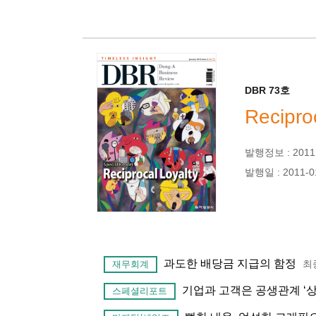
DBR 73호
Recipro
발행정보 : 2011년
발행일 : 2011-0
과도한 배당금 지급의 함정
최
재무회계
기업과 고객은 공생관계 ‘
스페셜리포트