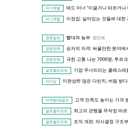
테드 터너 “이끌거나 따르거나
자기계발
이정집: 살아있는 것들에 대한
자기계발
빨대와 농부
한인재
경영일반
승자의 자격: 싸울만한 분야에
경영전략
극한 고통 나눈 7000명, 투르
경영전략
기업 무너뜨리는 콜레스테
글로벌리포트
미완성作 많은 다빈치, 버림 받다
리더십
고객 만족도 높이는 가격 
마케팅/세일즈
최고의 관행을 무작정 따르
글로벌리포트
조직 개편, 의사결정 구조
글로벌리포트