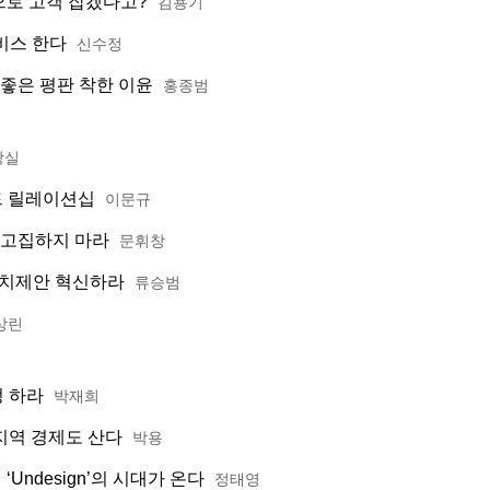
으로 고객 잡겠다고?
김용기
비스 한다
신수정
 좋은 평판 착한 이윤
홍종범
방실
드 릴레이션십
이문규
 고집하지 마라
문휘창
가치제안 혁신하라
류승범
상린
 하라
박재희
지역 경제도 산다
박용
Undesign’의 시대가 온다
정태영