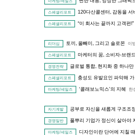
뻔한 내용, 엉성한 그래픽
마케팅/세일즈
120다산콜센터, 감동을 서
스페셜리포트
“이 회사는 끝까지 고객편!”
스페셜리포트
토끼, 올빼미, 그리고 솔로몬
이
리더십
마케터의 꿈, 소비자-브랜
스페셜리포트
글로벌 통합, 현지화 중 하나만
경영전략
충성도 유발요인 파악해 
스페셜리포트
‘콜래보노믹스’의 지혜
한
마케팅/세일즈
공부로 자신을 새롭게 구조조정
자기계발
풀뿌리 기업가 정신이 살아야 
경영일반
디자인이란 단어에 지칠 때 ‘
마케팅/세일즈