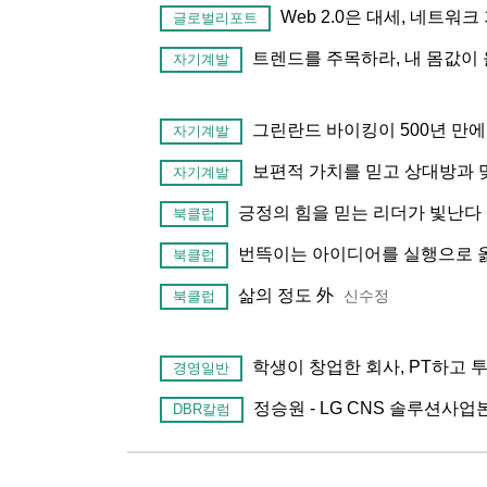
Web 2.0은 대세, 네트워
글로벌리포트
트렌드를 주목하라, 내 몸값이
자기계발
그린란드 바이킹이 500년 만에
자기계발
보편적 가치를 믿고 상대방과 
자기계발
긍정의 힘을 믿는 리더가 빛난다
북클럽
번뜩이는 아이디어를 실행으로 
북클럽
삶의 정도 外
신수정
북클럽
학생이 창업한 회사, PT하고
경영일반
정승원 - LG CNS 솔루션사
DBR칼럼