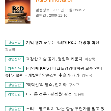
발행정보 : 2009년 11월 Issue 2
발행일 : 2009-11-10
기업 경계 허무는 4세대 R&D, 개방형 혁신
경영전략
김남국
과감한 기술 공개, 영향력 키운다
이상묵
경영전략
[김영배 KAIST 테크노경영대학원 교수 인터
경영전략
뷰] ‘기술력 + 개발력’ 양손잡이 中企가 돼라
김남국
‘역혁신’의 열쇠, 현지화
구자규
경영일반
마라톤 전투 - 결점 對 결점
임용한
경영일반
스티브 앨드리치 “나는 항상 무언가를 팔고 있
경영일반