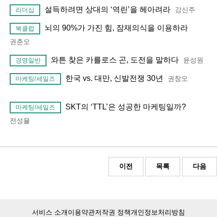
설득하려면 상대의 ‘역린’을 헤아려라
강신주
리더십
뇌의 90%가 가진 힘, 잠재의식을 이용하라
북클럽
권춘오
와튼 찾은 카를로스 곤, 도전을 말하다
윤성원
경영일반
한국 vs. 대만, 신발전쟁 30년
권창오
마케팅/세일즈
SKT의 ‘TTL’은 성공한 마케팅일까?
마케팅/세일즈
전성율
이전
목록
다음
서비스 소개
이용약관
저작권 정책
개인정보처리방침