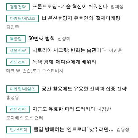
프론트로딩 - 기술 혁신이 쉬워진다
임채성
경영전략
日 온천휴양지 유후인의 ‘절제마케팅’
마케팅/세일즈
김민주
50번째 법칙
신성미
북클럽
빅토리아 시크릿: 변화는 습관이다
이민훈
경영전략
녹색 경제, 에디슨에게 배워라
경영전략
마크 W. 존슨,조쉬 수스케비치
공간 활용에도 유용한 선택과 집중 전략
마케팅/세일즈
홍성용
지금도 유효한 피터 드러커의 나침반
경영전략
로자베스 모스 캔터
몰입 방해하는 ‘엔트로피’ 낮추려면…
김용성
인사/조직