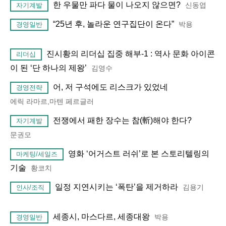
한 우물만 파다 물이 나오지 않으면?
신동엽
자기계발
“25년 후, 놀라운 연구집단이 온다”
박용
경영일반
진시황의 리더십 집중 해부-1 : 역사 문화 아이콘
리더십
이 된 ‘단 하나의 제왕’
김영수
어, 저 구석에도 리스크가 있었네
경영전략
에릭 라마르,마텐 페르글러
전쟁에서 패한 장수는 참(斬)해야 한다?
자기계발
문권모
영화 ‘어거스트 러쉬’로 본 스토리텔링의
마케팅/세일즈
기술
황코치
일정 지연시키는 ‘폭탄’을 제거하라
김용기
인사/조직
세종시, 마스다르, 세종대왕
박용
경영일반