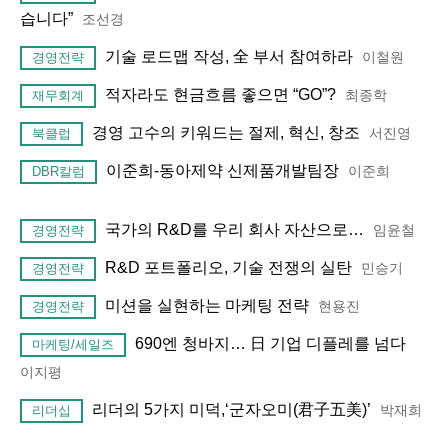
습니다”
조선경
기술 로드맵 작성, 全 부서 참여하라
이철원
경영전략
적자라도 현금흐름 좋으면 “GO”?
최종학
재무회계
경영 고수의 키워드는 절제, 혁신, 창조
서진영
북클럽
이준희-동아제약 신제품개발팀장
이준희
DBR칼럼
국가의 R&D를 우리 회사 자산으로…
임윤철
경영전략
R&D 포트폴리오, 기술 전쟁의 실탄
민승기
경영전략
미션을 실현하는 마케팅 전략
현용진
경영전략
690엔 청바지… 日 기업 디플레를 넘다
마케팅/세일즈
이지평
리더의 5가지 미덕,‘군자오미(君子五美)’
박재희
리더십