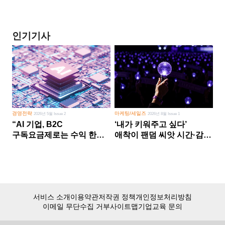
인기기사
경영전략
마케팅/세일즈
2026년 5월 Issue 2
2026년 8월 Issue 1
“AI 기업, B2C
‘내가 키워주고 싶다’
구독요금제로는 수익 한계
애착이 팬덤 씨앗 시간·감정
다른 사업 없이 AI 성장에만
쏟다 보면 ‘정체성
의존 땐 위기”
공동체’로
서비스 소개
이용약관
저작권 정책
개인정보처리방침
이메일 무단수집 거부
사이트맵
기업교육 문의