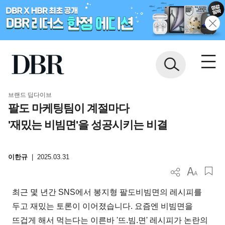
브랜드 딥다이브
팔도 마케팅팀이 계절마다
'재밌는 비빔면'을 성공시키는 비결
이한규
|
2025.03.31
최근 몇 년간 SNS에서 봉지형 팔도비빔면의 레시피를
두고 재밌는 토론이 이어졌습니다. 요즘엔 비빔면을
뜨겁게 해서 먹는다는 이른바 '뜨.빔.면' 레시피가 논란의