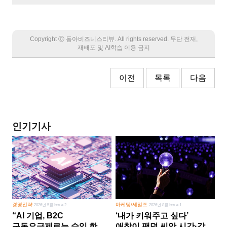
Copyright Ⓒ 동아비즈니스리뷰. All rights reserved. 무단 전재,
재배포 및 AI학습 이용 금지
이전
목록
다음
인기기사
경영전략
마케팅/세일즈
2026년 5월 Issue 2
2026년 8월 Issue 1
“AI 기업, B2C
‘내가 키워주고 싶다’
구독요금제로는 수익 한계
애착이 팬덤 씨앗 시간·감정