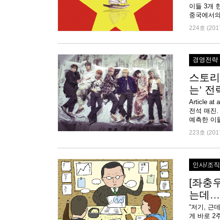
이들 3개 
중국에서의 
224호 (201
경영전략
스토리
는’ 
Article
전석 매진
예측한 이들
223호 (201
인사/조
[좌충
는데…
“저기, 근
게 바로 2