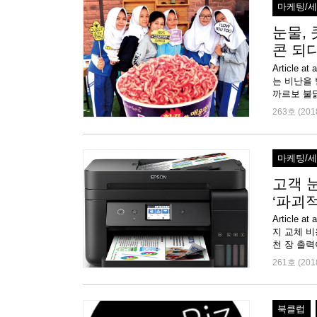
마케팅/
눈물,
콘 되
Article
는 비난을 
까르보 불닭
263호 (201
마케팅/
고객 눈
‘파괴적
Article
지 교체 
천 장 출력
261호 (201
북클럽