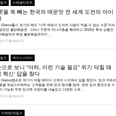
세일즈
스페셜리포트
 콧물 쏙 빼는 한국의 매운맛 전 세계 도전의 아이
다
 at a Glance출시 초기만 해도 “너무 매워서 도저히 사람이 먹을 수 없는 수준”이라
받았던 불닭볶음면. 그러나 꾸준히 마니아층을 확대하고 2018년 후속 상품인
볶음면과 짜장 불닭볶음면까지 ...
8년 12월 Issue 2)
세일즈
케이스스터디
으로 보니 “아하, 이런 기술 필요” 위기 닥칠 때
 혁신’ 답을 찾다
 at a Glance엡손은 위기가 닥칠 때마다 고객의 니즈에서 답을 찾았다. 잉크 카트
비용을 부담스러워하는 고객들을 위해 잉크 탱크를 탑재, 한번 잉크 충전으로 수
이 가능한 무한 잉크젯 프린터를 내놓았고 다양한 소재 ...
8년 11월 Issue 2)
마케팅/세일즈