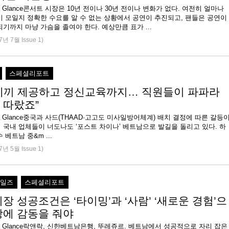
 at a Glance콘서트 시장은 10년 전이나 30년 전이나 변화가 없다. 여전히 얼마나
이 모일지 정확한 수요를 알 수 없는 상황에서 공연이 추진되고, 팬들은 공연이
기까지 마냥 가슴을 졸여야 한다. 예상만큼 표가 ...
7년 7월 Issue 1)
스페셜리포트
세끼 제공하고 정신교육까지… 직원들이 파파라
 따랐죠”
 at a Glance중국과 사드(THAAD·고고도 미사일방어체계) 배치 결정에 따른 갈등
국내 업체들이 너도나도 ‘포스트 차이나’ 베트남으로 발길을 돌리고 있다. 하
 베트남 중&m ...
7년 5월 Issue 1)
세일즈
스페셜리포트
장 성공조건은 ‘타이밍’과 ‘사람’ ‘새로운 경험’으
장에 감동을 줘야
e at a Glance락앤락, 신한베트남은행, 뚜레쥬르. 베트남에서 성공적으로 자리 잡은