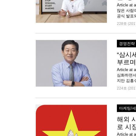
Article
많은 사람
공식 발표되
228호 (201
경영전략
“삼시
부르며
Article
심화하면서 
지만 김흥수
224호 (201
마케팅/
해외 시
로 시
Articl