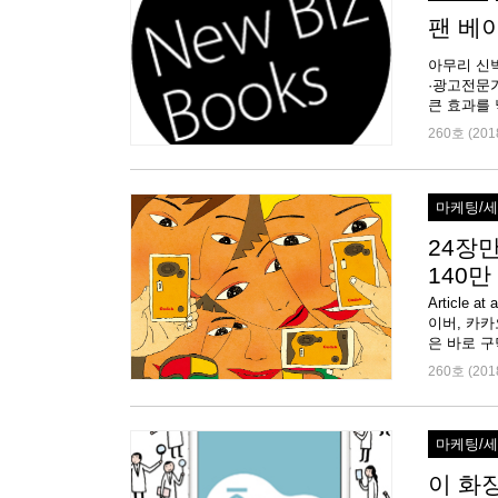
팬 베
아무리 신
·광고전문
260호 (201
마케팅/
24장만
140
Article
이버, 카카
은 바로 구
260호 (201
마케팅/
이 화장