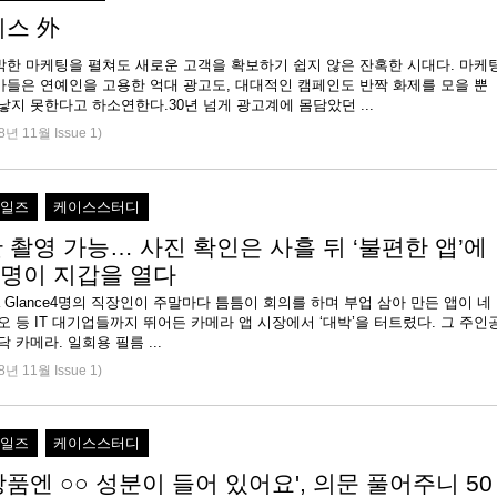
이스 外
박한 마케팅을 펼쳐도 새로운 고객을 확보하기 쉽지 않은 잔혹한 시대다. 마케
가들은 연예인을 고용한 억대 광고도, 대대적인 캠페인도 반짝 화제를 모을 뿐
큰 효과를 낳지 못한다고 하소연한다.30년 넘게 광고계에 몸담았던 ...
8년 11월 Issue 1)
세일즈
케이스스터디
 촬영 가능… 사진 확인은 사흘 뒤 ‘불편한 앱’에
만 명이 지갑을 열다
 at a Glance4명의 직장인이 주말마다 틈틈이 회의를 하며 부업 삼아 만든 앱이 네
오 등 IT 대기업들까지 뛰어든 카메라 앱 시장에서 ‘대박’을 터트렸다. 그 주인
닥 카메라. 일회용 필름 ...
8년 11월 Issue 1)
세일즈
케이스스터디
품엔 ○○ 성분이 들어 있어요', 의문 풀어주니 50