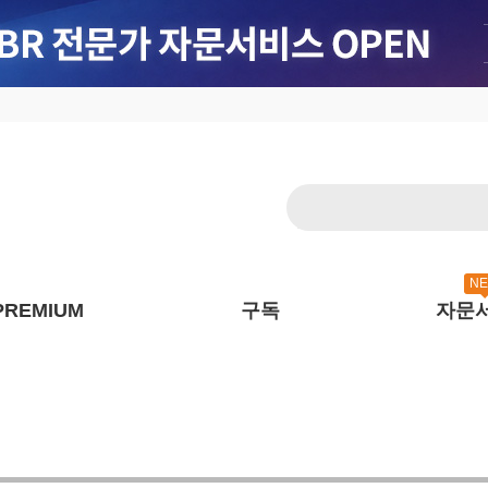
N
PREMIUM
구독
자문