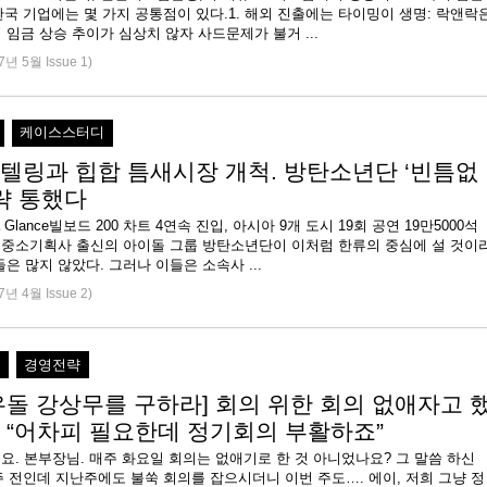
한국 기업에는 몇 가지 공통점이 있다.1. 해외 진출에는 타이밍이 생명: 락앤락
임금 상승 추이가 심상치 않자 사드문제가 불거 ...
7년 5월 Issue 1)
케이스스터디
텔링과 힙합 틈새시장 개척. 방탄소년단 ‘빈틈없
전략 통했다
 at a Glance빌보드 200 차트 4연속 진입, 아시아 9개 도시 19회 공연 19만5000석
. 중소기획사 출신의 아이돌 그룹 방탄소년단이 이처럼 한류의 중심에 설 것이
은 많지 않았다. 그러나 이들은 소속사 ...
7년 4월 Issue 2)
직
경영전략
우돌 강상무를 구하라] 회의 위한 회의 없애자고 
 “어차피 필요한데 정기회의 부활하죠”
데요. 본부장님. 매주 화요일 회의는 없애기로 한 것 아니었나요? 그 말씀 하신
주 전인데 지난주에도 불쑥 회의를 잡으시더니 이번 주도…. 에이, 저희 그냥 정