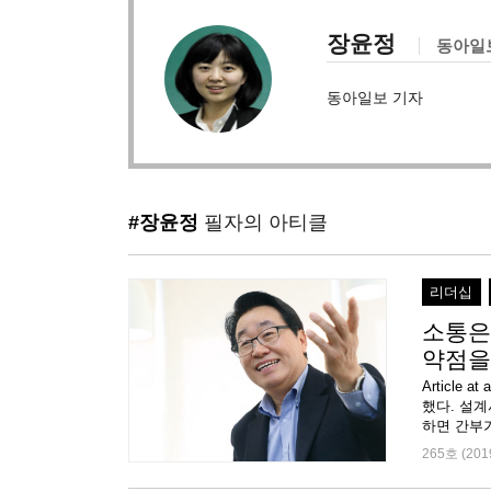
장윤정
동아일
동아일보 기자
#장윤정
필자의 아티클
리더십
소통은
약점을
Articl
했다. 설
265호 (201