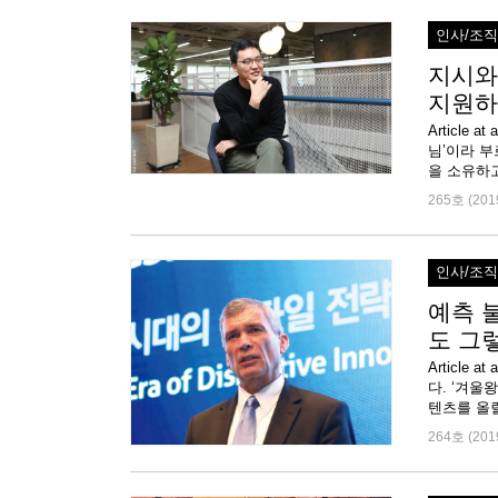
인사/조
지시와
지원하
Article
님’이라 부
을 소유하고
265호 (201
인사/조
예측 
도 그
Articl
다. ‘겨울
텐츠를 올릴
264호 (201