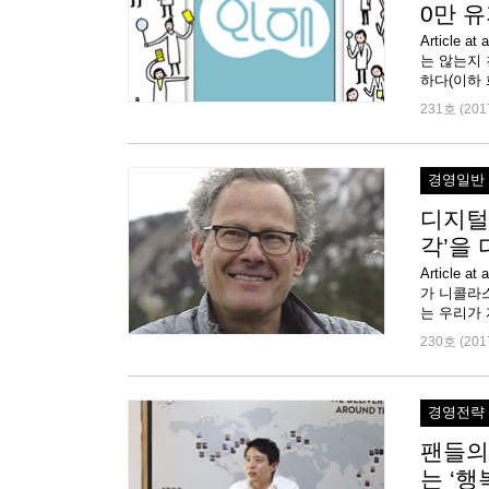
0만 
Articl
는 않는지 
231호 (201
경영일반
디지털
각’을
Articl
가 니콜라스
230호 (201
경영전략
팬들의
는 ‘행