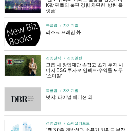
K팝 팬들의 불편 경험 차단한 ‘방탄 플
랫폼’
북클럽
자기계발
리스크 프레임 外
경영전략
경영일반
그룹 내 창업재단 손잡고 초기 투자 시
너지 ESG 투자로 임팩트-수익률 모두
‘스마일’
북클럽
자기계발
넛지: 파이널 에디션 외
경영일반
스페셜리포트
“웹 3.0은 개방성과 소유가 키워드 복잡