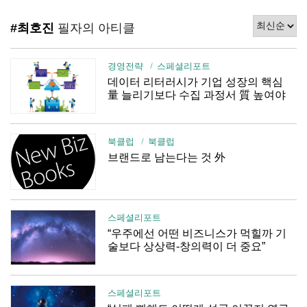
#최호진
필자의 아티클
경영전략
스페셜리포트
데이터 리터러시가 기업 성장의 핵심
量 늘리기보다 수집 과정서 質 높여야
북클럽
북클럽
브랜드로 남는다는 것 外
스페셜리포트
“우주에선 어떤 비즈니스가 먹힐까 기
술보다 상상력-창의력이 더 중요”
스페셜리포트