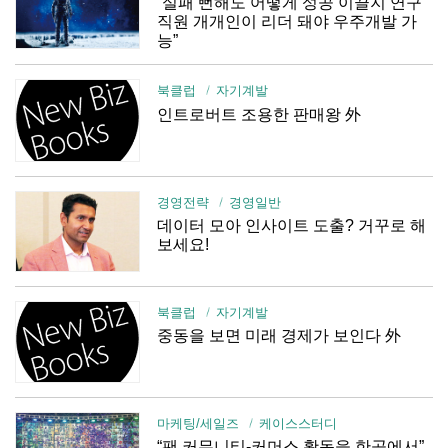
“실패 뻔해도 어떻게 성공 이끌지 연구
직원 개개인이 리더 돼야 우주개발 가
능”
북클럽
자기계발
인트로버트 조용한 판매왕 外
경영전략
경영일반
데이터 모아 인사이트 도출? 거꾸로 해
보세요!
북클럽
자기계발
중동을 보면 미래 경제가 보인다 外
마케팅/세일즈
케이스스터디
“팬 커뮤니티-커머스 활동을 한곳에서”