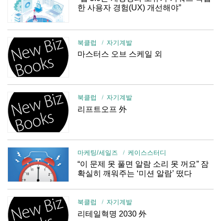
한 사용자 경험(UX) 개선해야”
북클럽
자기계발
마스터스 오브 스케일 외
북클럽
자기계발
리프트오프 外
마케팅/세일즈
케이스스터디
“이 문제 못 풀면 알람 소리 못 꺼요” 잠
확실히 깨워주는 ‘미션 알람’ 떴다
북클럽
자기계발
리테일혁명 2030 外