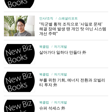
인사/조직
스페셜리포트
“직군별 횡적 조직으로 ‘사일로 문제’
해결 장애 발생 땐 개인 탓 아닌 시스템
개선 주력”
북클럽
자기계발
살아가다 일하다 만들다 外
북클럽
자기계발
부를 위한 기회, 에너지 전환과 모빌리
티 투자 外
북클럽
자기계발
슈퍼 석세스 外