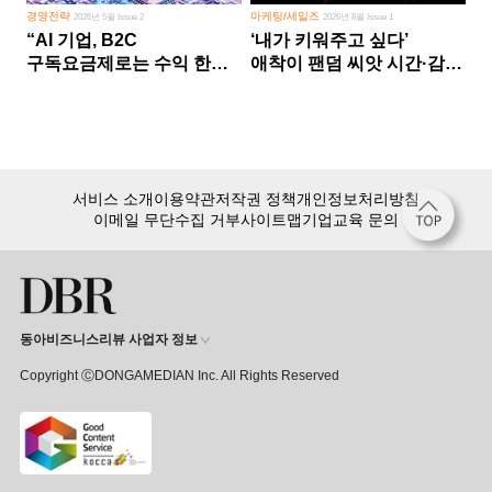
경영전략
마케팅/세일즈
2026년 5월 Issue 2
2026년 8월 Issue 1
“AI 기업, B2C
‘내가 키워주고 싶다’
구독요금제로는 수익 한계
애착이 팬덤 씨앗 시간·감정
다른 사업 없이 AI 성장에만
쏟다 보면 ‘정체성
의존 땐 위기”
공동체’로
서비스 소개
이용약관
저작권 정책
개인정보처리방침
이메일 무단수집 거부
사이트맵
기업교육 문의
동아비즈니스리뷰 사업자 정보
Copyright ⒸDONGAMEDIAN Inc. All Rights Reserved
회원 가입만 해도, DBR 월정액 서비스 첫 달 무료!
15,000여 건의 DBR 콘텐츠를
무제한으로 이용
하세요.
첫 달 무제한 이용