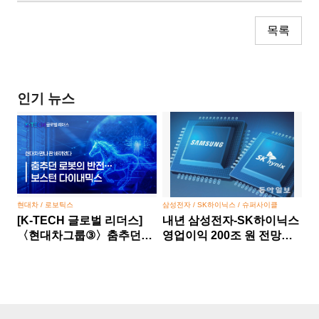
목록
인기 뉴스
현대차 / 로보틱스
삼성전자 / SK하이닉스 / 슈퍼사이클
[K-TECH 글로벌 리더스]
내년 삼성전자-SK하이닉스
〈현대차그룹③〉춤추던
영업이익 200조 원 전망…
로봇의 반전… 보스턴
반도체 슈퍼사이클 본격화
다이내믹스, 현대차 만나 판
바뀌었다