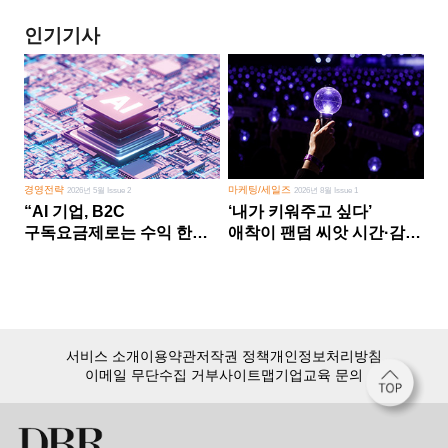
인기기사
경영전략
마케팅/세일즈
2026년 5월 Issue 2
2026년 8월 Issue 1
“AI 기업, B2C
‘내가 키워주고 싶다’
구독요금제로는 수익 한계
애착이 팬덤 씨앗 시간·감정
다른 사업 없이 AI 성장에만
쏟다 보면 ‘정체성
의존 땐 위기”
공동체’로
서비스 소개
이용약관
저작권 정책
개인정보처리방침
이메일 무단수집 거부
사이트맵
기업교육 문의