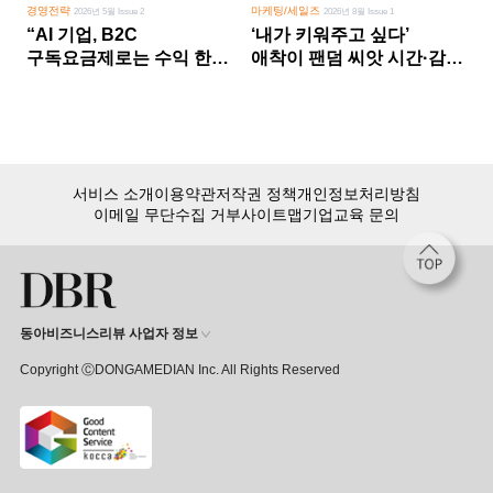
경영전략
마케팅/세일즈
2026년 5월 Issue 2
2026년 8월 Issue 1
“AI 기업, B2C
‘내가 키워주고 싶다’
구독요금제로는 수익 한계
애착이 팬덤 씨앗 시간·감정
다른 사업 없이 AI 성장에만
쏟다 보면 ‘정체성
의존 땐 위기”
공동체’로
서비스 소개
이용약관
저작권 정책
개인정보처리방침
이메일 무단수집 거부
사이트맵
기업교육 문의
동아비즈니스리뷰 사업자 정보
Copyright ⒸDONGAMEDIAN Inc. All Rights Reserved
회원 가입만 해도, DBR 월정액 서비스 첫 달 무료!
15,000여 건의 DBR 콘텐츠를
무제한으로 이용
하세요.
첫 달 무제한 이용