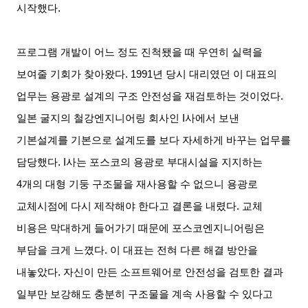
시작했다
.
프로그램 개발이 어느 정도 진척됐을 때 우연히 실력을
보여줄 기회가 찾아왔다
. 1991
년 당시 대리였던 이 대표의
업무는 용광로 설계의 구조 안전성을 재검토하는 것이었다
.
일본 굴지의 철강엔지니어링 회사인
I
사에서 보낸
기본설계를 기본으로 설계도를 보다 자세하게 바꾸는 업무를
담당했다
. I
사는 포스코의 용광로 부대시설을 지지하는
4
개의 대형 기둥 구조물을 재사용할 수 없으니 용광로
교체시점에 다시 제작해야 한다고 결론을 내렸다
.
교체
비용은 막대하게 들어가기 때문에 포스코엔지니어링은
부담을 크게 느꼈다
.
이 대표는 전혀 다른 해결 방안을
내놓았다
.
자신이 만든 소프트웨어로 안전성을 검토한 결과
일부만 보강해도 충분히 구조물을 계속 사용할 수 있다고