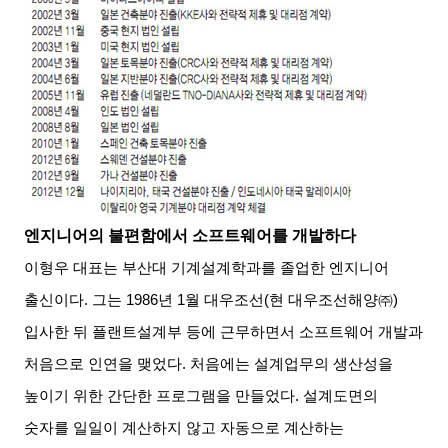
엔지니어의 불편함에서 소프트웨어를 개발하다
이형우 대표는 부산대 기계설계학과를 졸업한 엔지니어
출신이다
.
그는
1986
년
1
월 대우조선
(
현 대우조선해양㈜
)
입사한 뒤 플랜트설계부 등에 근무하면서 소프트웨어 개발과
처음으로 인연을 맺었다
.
처음에는 설계업무의 생산성을
높이기 위한 간단한 프로그램을 만들었다
.
설계도면의
숫자를 일일이 계산하지 않고 자동으로 계산하는