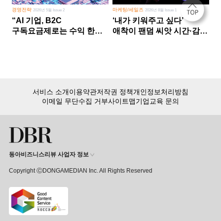
경영전략
마케팅/세일즈
2026년 5월 Issue 2
2026년 8월 Issue 1
“AI 기업, B2C
‘내가 키워주고 싶다’
구독요금제로는 수익 한계
애착이 팬덤 씨앗 시간·감정
다른 사업 없이 AI 성장에만
쏟다 보면 ‘정체성
의존 땐 위기”
공동체’로
서비스 소개
이용약관
저작권 정책
개인정보처리방침
이메일 무단수집 거부
사이트맵
기업교육 문의
동아비즈니스리뷰 사업자 정보
Copyright ⒸDONGAMEDIAN Inc. All Rights Reserved
회원 가입만 해도, DBR 월정액 서비스 첫 달 무료!
15,000여 건의 DBR 콘텐츠를
무제한으로 이용
하세요.
첫 달 무제한 이용