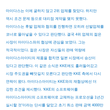
마이다스는 이에 굴하지 않고
2
위 업체를 찾았다
.
하지만
역시 조건 문제 등으로 대리점 계약을 맺지 못했다
.
마이다스는 후발 업체와 협의를 진행하면 오히려 선발업체를
코너로 몰아넣을 수 있다고 판단했다
.
결국
4
위 업체의 젊은
사장이 마이다스와의 협상에 관심을 보였다
.
그는
적극적이었다
.
젊은 사장은 자신들의 판매 역량에
마이다스아이티의 제품을 합치면 일본 시장에서 승산이
있다고 판단했다
.
이 같은 소식은
KKE
에도 흘러들어갔고
시장 주도권을 빼앗길지 모른다고 판단한
KKE
측에서 다시
연락이 왔다
.
마이다스아이티는
KKE
와의 재협상에선 더
강한 조건을 제시했다
. ‘KKE
의 소프트웨어를
마이다스아이티의 소프트웨어로 교체하는 프로모션을
1
년간
실시할 것
’
이라는 단서를 달았고 초기 최소 판매 금액
4000
만