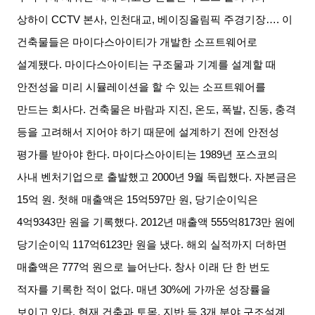
상하이
CCTV
본사
,
인천대교
,
베이징올림픽 주경기장
….
이
건축물들은 마이다스아이티가 개발한 소프트웨어로
설계됐다
.
마이다스아이티는 구조물과 기계를 설계할 때
안전성을 미리 시뮬레이션을 할 수 있는 소프트웨어를
만드는 회사다
.
건축물은 바람과 지진
,
온도
,
폭발
,
진동
,
충격
등을 고려해서 지어야 하기 때문에 설계하기 전에 안전성
평가를 받아야 한다
.
마이다스아이티는
1989
년 포스코의
사내 벤처기업으로 출발했고
2000
년
9
월 독립했다
.
자본금은
15
억 원
.
첫해 매출액은
15
억
597
만 원
,
당기순이익은
4
억
9343
만 원을 기록했다
. 2012
년 매출액
555
억
8173
만 원에
당기순이익
117
억
6123
만 원을 냈다
.
해외 실적까지 더하면
매출액은
777
억 원으로 늘어난다
.
창사 이래 단 한 번도
적자를 기록한 적이 없다
.
매년
30%
에 가까운 성장률을
보이고 있다
.
현재 건축과 토목
,
지반 등
3
개 분야 구조설계