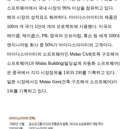
소프트웨어에서 국내 시장의
95%
이상을 점유하고 있다
.
해외 시장의 성적표도 화려하다
.
마이다스아이티의 제품은
100
여 개 국가
1
만여 개의 프로젝트에 사용됐다
.
미국의
에이콤
,
제이콥스
, PB,
영국의 오브아럽
,
휴슨 등 세계
100
대
엔지니어링 회사 중
50%
가 마이다스아이티의 고객이다
.
마이다스아이티의 소프트웨어인
Midas Civil(
토목 구조해석
소프트웨어
)
과
Midas Building(
빌딩설계 자동화 소프트웨어
)
은 중국에서 각각 시장점유율
1
위와
2
위를 기록하고 있다
.
일본 시장에서도
Midas Gen(
건축 구조해석 소프트웨어
)
이
1
위를 기록하고 있다
.