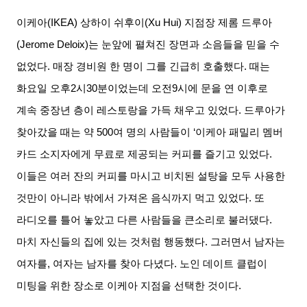
이케아
(IKEA)
상하이 쉬후이
(Xu Hui)
지점장 제롬 드루아
(Jerome Deloix)
는 눈앞에 펼쳐진 장면과 소음들을 믿을 수
없었다
.
매장 경비원 한 명이 그를 긴급히 호출했다
.
때는
화요일 오후
2
시
30
분이었는데 오전
9
시에 문을 연 이후로
계속 중장년 층이 레스토랑을 가득 채우고 있었다
.
드루아가
찾아갔을 때는 약
500
여 명의 사람들이
‘
이케아 패밀리 멤버
카드 소지자에게 무료로 제공되는 커피를 즐기고 있었다
.
이들은 여러 잔의 커피를 마시고 비치된 설탕을 모두 사용한
것만이 아니라 밖에서 가져온 음식까지 먹고 있었다
.
또
라디오를 틀어 놓았고 다른 사람들을 큰소리로 불러댔다
.
마치 자신들의 집에 있는 것처럼 행동했다
.
그러면서 남자는
여자를
,
여자는 남자를 찾아 다녔다
.
노인 데이트 클럽이
미팅을 위한 장소로 이케아 지점을 선택한 것이다
.