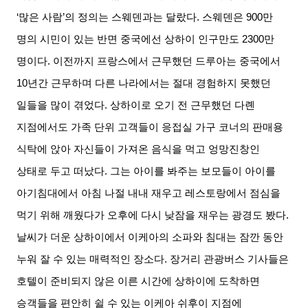
‘
많은 사람
’
의 정의는 스웨덴과는 달랐다
.
스웨덴은
900
만
명의 시민이 있는 반면 중국에선 상하이 인구만도
2300
만
명이다
.
이전까지 프랑스에서 근무했던 드루아는 중국에서
10
년간 근무하며 다른 나라에서는 절대 경험하지 못했던
일들을 많이 겪었다
.
상하이로 오기 전 근무했던 다롄
지점에서도 가족 단위 고객들이 응접실 가구 코너의 판매용
식탁에 앉아 자신들이 가져온 음식을 먹고 엉망진창인
상태로 두고 떠났다
.
그는 아이를 봐주는 보모들이 아이를
아기침대에서 아침 나절 내내 재우고 레스토랑에서 점심을
먹기 위해 깨웠다가 오후에 다시 낮잠을 재우는 광경도 봤다
.
날씨가 더운 상하이에서 이케아의 소파와 침대는 잠깐 동안
누워 잘 수 있는 매력적인 장소다
.
장거리 관광버스 기사들은
호텔이 준비되지 않은 이른 시간에 상하이에 도착하면
승객들을 편안히 쉴 수 있는 이케아 쉬후이 지점에