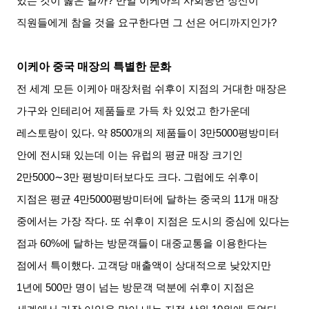
있는 것이 옳은 일까
?
만일 이케아의 사회공헌 정신이
직원들에게 참을 것을 요구한다면 그 선은 어디까지인가
?
이케아 중국 매장의 특별한 문화
전 세계 모든 이케아 매장처럼 쉬후이 지점의 거대한 매장은
가구와 인테리어 제품들로 가득 차 있었고 한가운데
레스토랑이 있다
.
약
8500
개의 제품들이
3
만
5000
평방미터
안에 전시돼 있는데 이는 유럽의 평균 매장 크기인
2
만
5000∼3
만 평방미터보다도 크다
.
그럼에도 쉬후이
지점은 평균
4
만
5000
평방미터에 달하는 중국의
11
개 매장
중에서는 가장 작다
.
또 쉬후이 지점은 도시의 중심에 있다는
점과
60%
에 달하는 방문객들이 대중교통을 이용한다는
점에서 특이했다
.
고객당 매출액이 상대적으로 낮았지만
1
년에
500
만 명이 넘는 방문객 덕분에 쉬후이 지점은