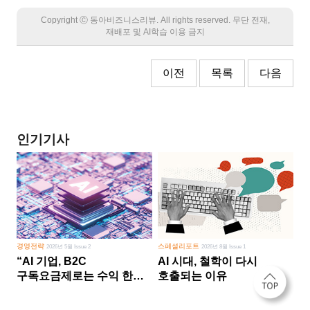
Copyright Ⓒ 동아비즈니스리뷰. All rights reserved. 무단 전재,
재배포 및 AI학습 이용 금지
이전
목록
다음
인기기사
경영전략
스페셜리포트
2026년 5월 Issue 2
2026년 8월 Issue 1
“AI 기업, B2C
AI 시대, 철학이 다시
구독요금제로는 수익 한계
호출되는 이유
다른 사업 없이 AI 성장에만
의존 땐 위기”