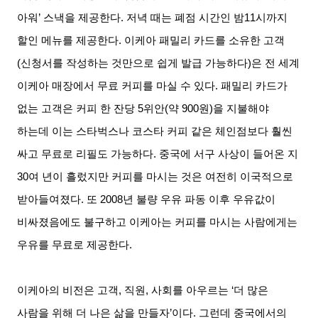
아워
’
스낵을 제공한다
.
저녁 때는 폐점 시간인 밤
11
시까지
할인 메뉴를 제공한다
.
이케아 패밀리 카드를 소유한 고객
(
신청서를 작성하는 것만으로 쉽게 발급 가능하다
)
은 전 세계
이케아 매장에서 무료 커피를 마실 수 있다
.
패밀리 카드가
없는 고객은 커피 한 잔당
5
위안
(
약
900
원
)
을 지불해야
하는데 이는 스타벅스나 코스타 커피 같은 체인점보다 훨씬
싸고 무료로 리필도 가능하다
.
중국에 서구 사상이 들어온 지
30
여 년이 흘렀지만 커피를 마시는 것은 여전히 이국적으로
받아들여졌다
.
또
2008
년 불량 우유 파동 이후 우유값이
비싸졌음에도 불구하고 이케아는 커피를 마시는 사람에게는
우유를 무료로 제공한다
.
이케아의 비전은 고객
,
직원
,
사회를 아우르는
‘
더 많은
사람을 위해 더 나은 삶을 만들자
’
이다
.
그런데 중국에서의