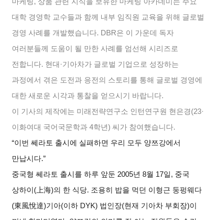
마케팅
,
상품 관련 지식을 보유한 마케팅 아카데미는 주요
대학 경영학 교수들과 함께 내부 임직원 교육을 위해 글로벌
경영 사례를 개발했습니다
. DBR
은 이 가운데 독자
여러분들께 도움이 될 만한 사례를 엄선해 시리즈로
전합니다
.
현대
·
기아차가 글로벌 기업으로 성장하는
과정에서 겪은 도전과 응전의 스토리를 통해 글로벌 경영에
대한 새로운 시각과 통찰을 얻으시기 바랍니다
.
이 기사의 제작에는 미래전략연구소 인턴연구원 현은경
(23·
이화여대 국어국문학과
4
학년
)
씨가 참여했습니다
.
“
이번 쎄라토 출시에 실패하면 우리 모두 양쯔강에서
만납시다
.”
중국형 쎄라토 출시를 하루 앞둔
2005
년
8
월
17
일
,
중국
상하이
(
上海
)
의 한 식당
.
조용히 밥을 먹던 이형근 둥펑웨다
(
東風悅達
)
기아
(
이하
DYK)
법인장
(
현재 기아차 부회장
)
이