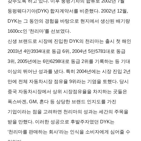
갖추도록 하고 있다
.
이후 둥펑기차의 합류로
2002
년
7
월
둥펑웨다기아
(DYK)
합자계약서를 비준했다
. 2002
년
12
월
,
DYK
는 그 동안의 경험을 바탕으로 현지에서 생산된 배기량
1600cc
인
‘
천리마
’
를 선보였다
.
신생 브랜드로 시장에 진입한
DYK
의 천리마는 출시 첫 해인
2003
년
4
만
3934
대로 동급
6
위
, 2004
년
5
만
5781
대로 동급
3
위
, 2005
년에는
6
만
6298
대로 동급
2
위를 기록하는 등 기대
이상의 뛰어난 성과를 냈다
.
특히
2004
년에는 시장 진입
2
년
만에 전체 자동차시장 점유율
9
위라는 기염을 토했다
.
당시
중국 자동차시장에서 상위 시장점유율을 차지하는 곳들은
폭스바겐
, GM,
혼다 등 상당한 브랜드 인지도를 가진
기업이라는 점을 고려하면 천리마의 성과는 세간의 주목을
받을 만했다
.
이러한 성공으로 후발주자였던
DYK
는
‘
천리마를 판매하는 회사
’
라는 인식을 소비자에게 심어줄 수