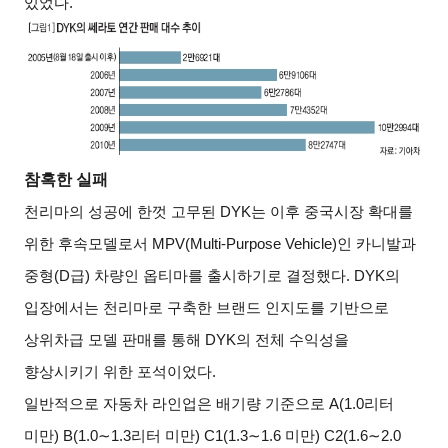
있었다
.
참혹한 실패
천리마의 성공에 한껏 고무된
DYK
는 이후 중국시장 확대를
위한 후속모델로서
MPV(Multi-Purpose Vehicle)
인 카니발과
중형
(D
급
)
차량인 옵티마를 출시하기로 결정했다
. DYK
의
입장에서는 천리마로 구축한 브랜드 인지도를 기반으로
상위차급 모델 판매를 통해
DYK
의 전체 수익성을
향상시키기 위한 포석이었다
.
일반적으로 자동차 라인업은 배기량 기준으로
A(1.0
리터
미만
) B(1.0∼1.3
리터 미만
) C1(1.3∼1.6
미만
) C2(1.6∼2.0