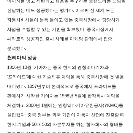
이미지를 벗고 세련되고 젊음을 추구하는 브랜드라는 느낌을
전달하는 데도 성공했다는 평가다
.
이로써 전 세계 모든
자동차회사들이 눈독 들이고 있는 중국시장에서 당당하게
사업을 수행할 수 있는 기반을 확보했다
.
중국시장에서
쎄라토의 성공적인 출시 사례를 마케팅 관점에서 집중
분석했다
.
천리마의 성공
1996
년
10
월
,
기아차는 중국 현지의 옌청웨다기차와
‘
프라이드
’
에 대한 기술제휴 계약을 통해 중국시장에 첫 발을
내디뎠다
. 1997
년부터 본격적으로 중국에서 프라이드를
판매하기 시작한 기아차는
1998
년
5
월에 합작회사 계약을
체결하고
2000
년
1
월에는 옌청웨다기아유한공사
(YKMC)
를
설립했다
.
중국 정부는 외국 기업이 자동차 산업에 진출할 때
현지 기업과
50
대
50
의 자본투자를 하는 합자회사의 형태를