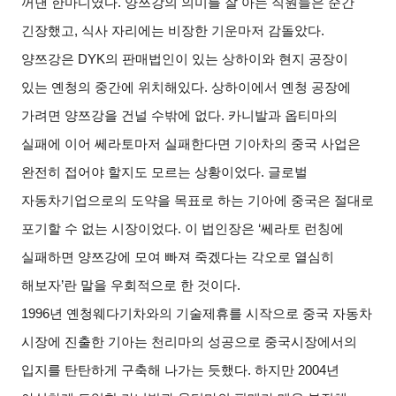
꺼낸 한마디였다
.
양쯔강의 의미를 잘 아는 직원들은 순간
긴장했고
,
식사 자리에는 비장한 기운마저 감돌았다
.
양쯔강은
DYK
의 판매법인이 있는 상하이와 현지 공장이
있는 옌청의 중간에 위치해있다
.
상하이에서 옌청 공장에
가려면 양쯔강을 건널 수밖에 없다
.
카니발과 옵티마의
실패에 이어 쎄라토마저 실패한다면 기아차의 중국 사업은
완전히 접어야 할지도 모르는 상황이었다
.
글로벌
자동차기업으로의 도약을 목표로 하는 기아에 중국은 절대로
포기할 수 없는 시장이었다
.
이 법인장은
‘
쎄라토 런칭에
실패하면 양쯔강에 모여 빠져 죽겠다는 각오로 열심히
해보자
’
란 말을 우회적으로 한 것이다
.
1996
년 옌청웨다기차와의 기술제휴를 시작으로 중국 자동차
시장에 진출한 기아는 천리마의 성공으로 중국시장에서의
입지를 탄탄하게 구축해 나가는 듯했다
.
하지만
2004
년