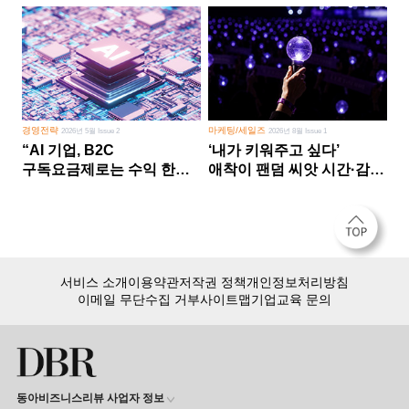
경영전략
마케팅/세일즈
2026년 5월 Issue 2
2026년 8월 Issue 1
“AI 기업, B2C
‘내가 키워주고 싶다’
구독요금제로는 수익 한계
애착이 팬덤 씨앗 시간·감정
다른 사업 없이 AI 성장에만
쏟다 보면 ‘정체성
의존 땐 위기”
공동체’로
서비스 소개
이용약관
저작권 정책
개인정보처리방침
이메일 무단수집 거부
사이트맵
기업교육 문의
동아비즈니스리뷰 사업자 정보