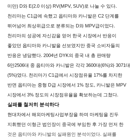
미만
) D
와
E(2.0
이상
) RV(MPV, SUV)
로 나눌 수 있다
.
천리마는
C1
급에 속했고 옵티마와 카니발은
C2
단계를
뛰어넘어 최상위급으로 분류되는
D
와
MPV
급이었다
.
천리마의 성공에 자신감을 얻어 한국 시장에서 반응이
좋았던 옵티마와 카니발을 선보였지만 중국 소비자들의
반응은 냉담했다
. 2004
년
DYK
의 중국 내 총 판매량
6
만
2506
대 중 옵티마와 카니발은 각각
3600
대
(6%)
와
3071
대
(5%)
였다
.
천리마가
C1
급에서 시장점유율
17%
를 차지한
반면 옵티마는 중형
D
급 시장에서
1%
정도
,
카니발은
MPV
시장에서
3%
정도의 시장점유율을 확보하는데 그쳤다
.
실패를 철저히 분석하다
현대차에서 해외마케팅사업부장을 하며 마케팅을 진두
지휘했던 이형근 법인장이 중국에 부임한 후 가장 먼저 한
것은 옵티마와 카니발의 실패원인 분석이었다
.
실패를