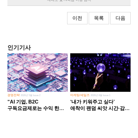
이전
목록
다음
인기기사
경영전략
마케팅/세일즈
2026년 5월 Issue 2
2026년 8월 Issue 1
“AI 기업, B2C
‘내가 키워주고 싶다’
구독요금제로는 수익 한계
애착이 팬덤 씨앗 시간·감정
다른 사업 없이 AI 성장에만
쏟다 보면 ‘정체성
의존 땐 위기”
공동체’로