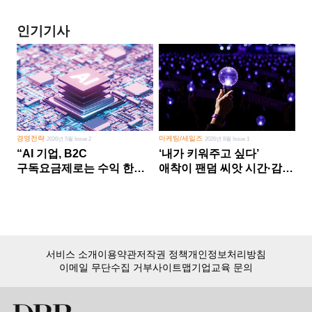
인기기사
경영전략
마케팅/세일즈
2026년 5월 Issue 2
2026년 8월 Issue 1
“AI 기업, B2C
‘내가 키워주고 싶다’
구독요금제로는 수익 한계
애착이 팬덤 씨앗 시간·감정
다른 사업 없이 AI 성장에만
쏟다 보면 ‘정체성
의존 땐 위기”
공동체’로
서비스 소개
이용약관
저작권 정책
개인정보처리방침
이메일 무단수집 거부
사이트맵
기업교육 문의