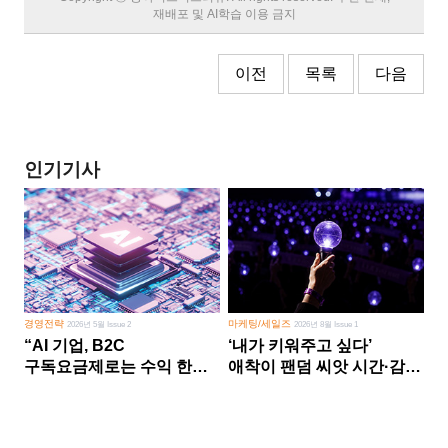
재배포 및 AI학습 이용 금지
이전
목록
다음
인기기사
경영전략
마케팅/세일즈
2026년 5월 Issue 2
2026년 8월 Issue 1
“AI 기업, B2C
‘내가 키워주고 싶다’
구독요금제로는 수익 한계
애착이 팬덤 씨앗 시간·감정
다른 사업 없이 AI 성장에만
쏟다 보면 ‘정체성
의존 땐 위기”
공동체’로