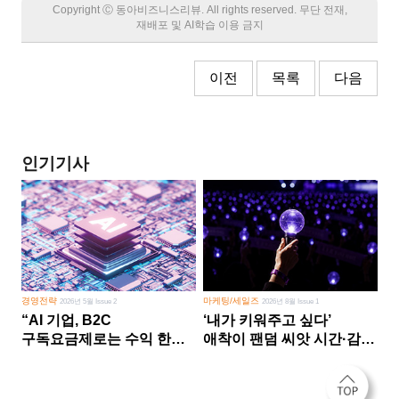
Copyright Ⓒ 동아비즈니스리뷰. All rights reserved. 무단 전재,
재배포 및 AI학습 이용 금지
이전
목록
다음
인기기사
경영전략
마케팅/세일즈
2026년 5월 Issue 2
2026년 8월 Issue 1
“AI 기업, B2C
‘내가 키워주고 싶다’
구독요금제로는 수익 한계
애착이 팬덤 씨앗 시간·감정
다른 사업 없이 AI 성장에만
쏟다 보면 ‘정체성
의존 땐 위기”
공동체’로