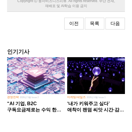
Copyright Ⓒ 동아비즈니스리뷰. All rights reserved. 무단 전재,
재배포 및 AI학습 이용 금지
이전
목록
다음
인기기사
경영전략
마케팅/세일즈
2026년 5월 Issue 2
2026년 8월 Issue 1
“AI 기업, B2C
‘내가 키워주고 싶다’
구독요금제로는 수익 한계
애착이 팬덤 씨앗 시간·감정
다른 사업 없이 AI 성장에만
쏟다 보면 ‘정체성
의존 땐 위기”
공동체’로